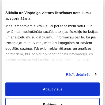
Sīkfailu un Vispārīgo vietnes lietošanas noteikumu
apstiprināšana
Mēs izmantojam sīkfailus, lai personalizētu saturu un
reklāmas, nodrošinātu sociālo saziņas līdzekļu funkcijas
un analizētu mūsu datplūsmu. Informāciju par to, kā jūs
izmantojat mūsu vietni, mēs arī kopīgojam ar saviem
sociālās saziņas līdzekļu, reklamēšanas un analīzes
partneriem, kuri to var apvienot ar citu informāciju, ko
viņiem sniedzat vai ko viņi apkopo, kad lietojat viņu
pakalpojumus.
Atļaujot nepieciešamos sīkfailus Jūs
Rādīt detalizēti
piekrītat
Vispārīgiem vietnes lietošanas
noteikumiem
(saīsināti - VVLN).
Atļaut visus
Pielāgot