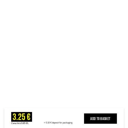
3.25 €
ADD TO BASKET
+ 0.10 € deposit for packaging
Cena litrā 9.85 €/L