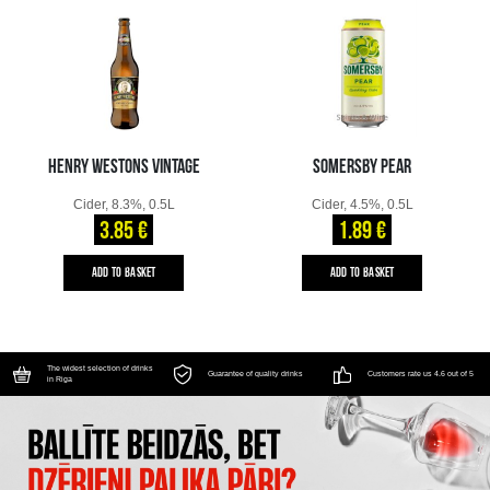
HENRY WESTONS VINTAGE
SOMERSBY PEAR
Cider, 8.3%, 0.5L
Cider, 4.5%, 0.5L
3.85 €
1.89 €
ADD TO BASKET
ADD TO BASKET
The widest selection of drinks
Guarantee of quality drinks
Customers rate us 4.6 out of 5
in Riga