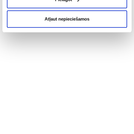
Atļaut nepieciešamos