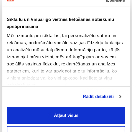
Sīkfailu un Vispārīgo vietnes lietošanas noteikumu
apstiprināšana
Mēs izmantojam sīkfailus, lai personalizētu saturu un
reklāmas, nodrošinātu sociālo saziņas līdzekļu funkcijas
un analizētu mūsu datplūsmu. Informāciju par to, kā jūs
izmantojat mūsu vietni, mēs arī kopīgojam ar saviem
sociālās saziņas līdzekļu, reklamēšanas un analīzes
partneriem, kuri to var apvienot ar citu informāciju, ko
viņiem sniedzat vai ko viņi apkopo, kad lietojat viņu
pakalpojumus.
Atļaujot nepieciešamos sīkfailus Jūs
Rādīt detalizēti
piekrītat
Vispārīgiem vietnes lietošanas
noteikumiem
(saīsināti - VVLN).
Atļaut visus