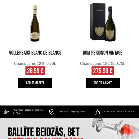
VOLLEREAUX BLANC DE BLANCS
DOM PERIGNON VINTAGE
Champagne, 12%, 0.75L
Champagne, 12.5%, 0.75L
28.59 €
275.99 €
ADD TO BASKET
ADD TO BASKET
The widest selection of drinks
Guarantee of quality drinks
Customers rate us 4.6 out of 5
in Riga