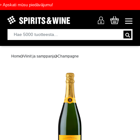
skati mūsu piedāvājumu!
Home
Viinit ja samppanja
Champagne