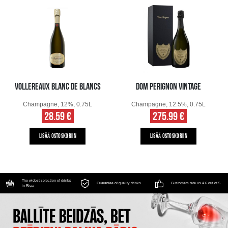
VOLLEREAUX BLANC DE BLANCS
DOM PERIGNON VINTAGE
Champagne, 12%, 0.75L
Champagne, 12.5%, 0.75L
28.59 €
275.99 €
LISÄÄ OSTOSKORIIN
LISÄÄ OSTOSKORIIN
The widest selection of drinks
Guarantee of quality drinks
Customers rate us 4.6 out of 5
in Riga