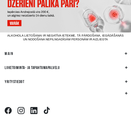
ALKOHOLA LIETOŠANAI IR NEGATĪVA IETEKME, TĀ PĀRDOŠANA, IEGĀDĀŠANĀS
UN NODOŠANA NEPILNGADĪGĀM PERSONĀM IR AIZLIEGTA
MAIN
LIIKETOIMINTA- JA TAPAHTUMAPALVELU
YRITYSTIEDOT