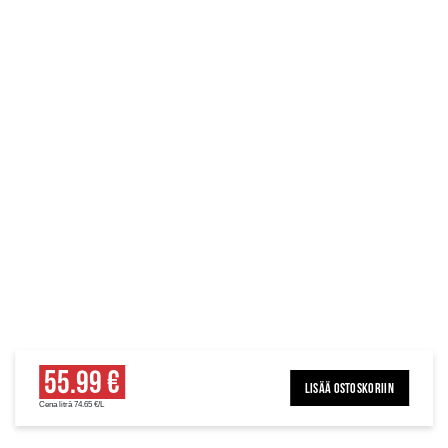
55.99 €
LISÄÄ OSTOSKORIIN
Cena litrā 74.65 €/L