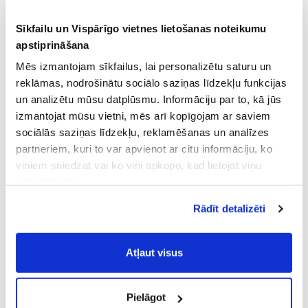
Sīkfailu un Vispārīgo vietnes lietošanas noteikumu
apstiprināšana
Mēs izmantojam sīkfailus, lai personalizētu saturu un
reklāmas, nodrošinātu sociālo saziņas līdzekļu funkcijas
un analizētu mūsu datplūsmu. Informāciju par to, kā jūs
izmantojat mūsu vietni, mēs arī kopīgojam ar saviem
sociālās saziņas līdzekļu, reklamēšanas un analīzes
partneriem, kuri to var apvienot ar citu informāciju, ko
viņiem sniedzat vai ko viņi apkopo, kad lietojat viņu
pakalpojumus.
Atļaujot nepieciešamos sīkfailus Jūs
Rādīt detalizēti
piekrītat
Vispārīgiem vietnes lietošanas
noteikumiem
(saīsināti - VVLN).
Atļaut visus
Pielāgot