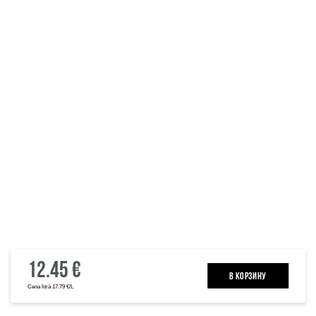
12.45 €
B КОРЗИНУ
Cena litrā 17.79 €/L