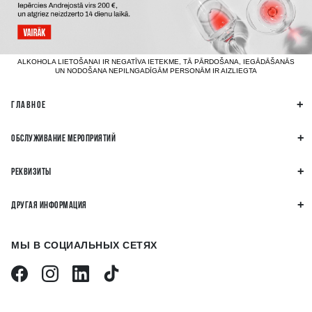
ALKOHOLA LIETOŠANAI IR NEGATĪVA IETEKME, TĀ PĀRDOŠANA, IEGĀDĀŠANĀS
UN NODOŠANA NEPILNGADĪGĀM PERSONĀM IR AIZLIEGTA
ГЛАВНОЕ
ОБСЛУЖИВАНИЕ МЕРОПРИЯТИЙ
РЕКВИЗИТЫ
ДРУГАЯ ИНФОРМАЦИЯ
МЫ В СОЦИАЛЬНЫХ СЕТЯХ