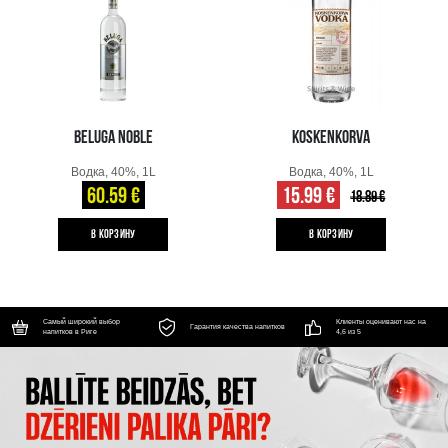
BELUGA NOBLE
KOSKENKORVA
Водка, 40%, 1L
Водка, 40%, 1L
60.59 €
15.99 €
18.89 €
B КОРЗИНУ
B КОРЗИНУ
Самый широкий выбор
Клиенты оценивают нас на
Гарантия качества напитков
напитков в Риге
4,6 из 5