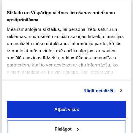
Sīkfailu un Vispārīgo vietnes lietošanas noteikumu
apstiprināšana
Mēs izmantojam sīkfailus, lai personalizētu saturu un
reklāmas, nodrošinātu sociālo saziņas līdzekļu funkcijas
un analizētu mūsu datplūsmu. Informāciju par to, kā jūs
izmantojat mūsu vietni, mēs arī kopīgojam ar saviem
sociālās saziņas līdzekļu, reklamēšanas un analīzes
partneriem, kuri to var apvienot ar citu informāciju, ko
viņiem sniedzat vai ko viņi apkopo, kad lietojat viņu
pakalpojumus.
Atļaujot nepieciešamos sīkfailus Jūs
Rādīt detalizēti
piekrītat
Vispārīgiem vietnes lietošanas
noteikumiem
(saīsināti - VVLN).
Atļaut visus
Pielāgot