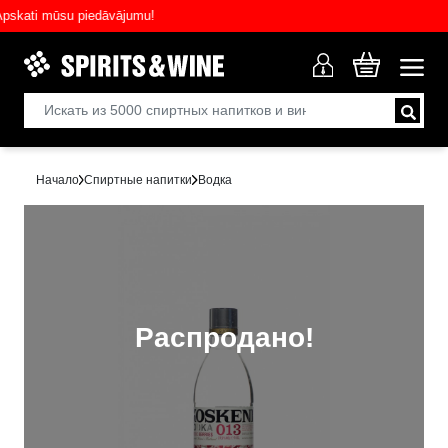
ati mūsu piedāvājumu!
Начало
Спиртные напитки
Водка
Распродано!