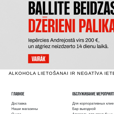
DABĪGS NEGĀZĒTS MINERĀLŪDENS
DABĪGS NE
ACQUA PANNA
Вода, 0.5L
0.95 €
1
B КОРЗИНУ
Самый широкий 