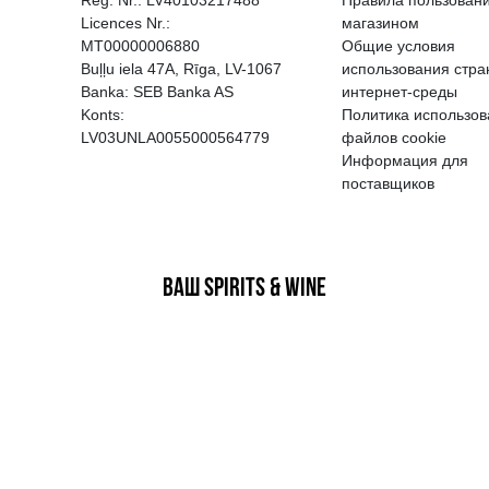
EGATĪVA IETEKME, TĀ PĀRDOŠA
AIZL