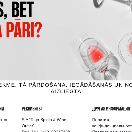
GĀZĒTS MINERĀLŪDENS
DABĪGS GĀZĒTS MINERĀLŪ
ACQUA PANNA
BORJOMI
Вода, 1.5L
Вода, 0.5L
.19 €
1.59 €
1.39 €
1.69 €
B КОРЗИНУ
B КОРЗИНУ
выбор напитков в Риге
Гарантия качеств