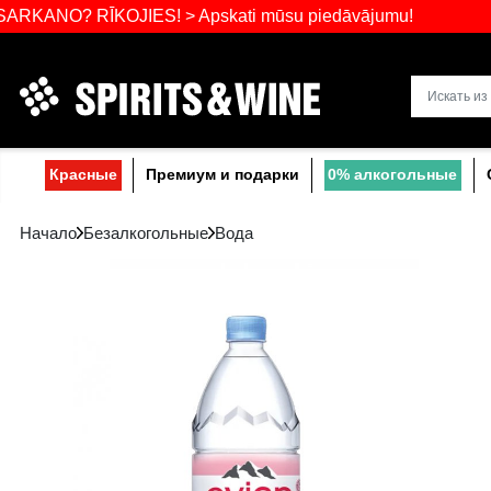
Самый широ
 RĪKOJIES! > Apskati mūsu piedāvājumu!
Прибалтике
Красные
Премиум и подарки
0% a
Начало
Безалкогольныe
Вода