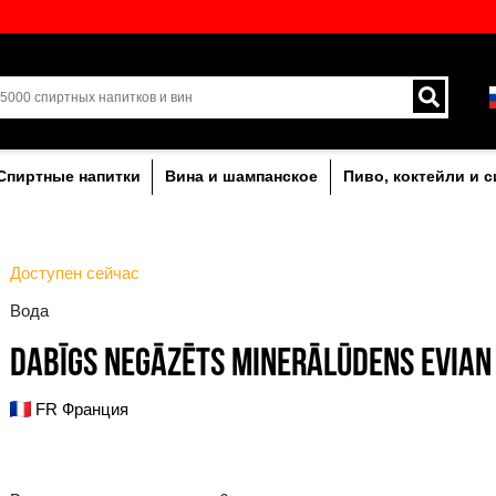
кий выбор напитков в
Доставка курьером и 
Латвии.
лкогольныe
Спиртные напитки
Вина и ша
Доступен сейчас
Вода
DABĪGS NEGĀZĒTS 