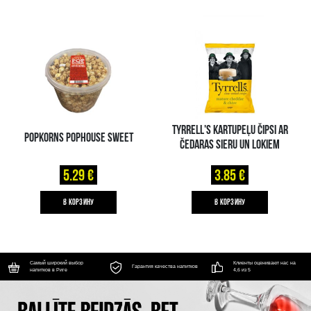
TYRRELL'S KARTUPEĻU ČIPSI AR
POPKORNS POPHOUSE SWEET
ČEDARAS SIERU UN LOKIEM
5.29 €
3.85 €
B КОРЗИНУ
B КОРЗИНУ
Самый широкий выбор
Клиенты оценивают нас на
Гарантия качества напитков
напитков в Риге
4,6 из 5