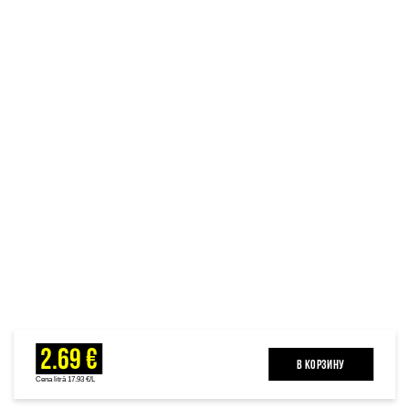
2.69 €
B КОРЗИНУ
Cena litrā 17.93 €/L