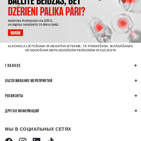
ALKOHOLA LIETOŠANAI IR NEGATĪVA IETEKME, TĀ PĀRDOŠANA, IEGĀDĀŠANĀS
UN NODOŠANA NEPILNGADĪGĀM PERSONĀM IR AIZLIEGTA
ГЛАВНОЕ
ОБСЛУЖИВАНИЕ МЕРОПРИЯТИЙ
РЕКВИЗИТЫ
ДРУГАЯ ИНФОРМАЦИЯ
МЫ В СОЦИАЛЬНЫХ СЕТЯХ