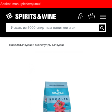
kati mūsu piedāvājumu!
Начало
Закуски и аксессуары
Закуски