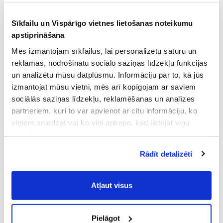
Sīkfailu un Vispārīgo vietnes lietošanas noteikumu
apstiprināšana
Mēs izmantojam sīkfailus, lai personalizētu saturu un
reklāmas, nodrošinātu sociālo saziņas līdzekļu funkcijas
un analizētu mūsu datplūsmu. Informāciju par to, kā jūs
izmantojat mūsu vietni, mēs arī kopīgojam ar saviem
sociālās saziņas līdzekļu, reklamēšanas un analīzes
partneriem, kuri to var apvienot ar citu informāciju, ko
viņiem sniedzat vai ko viņi apkopo, kad lietojat viņu
pakalpojumus.
Atļaujot nepieciešamos sīkfailus Jūs
Rādīt detalizēti
piekrītat
Vispārīgiem vietnes lietošanas
noteikumiem
(saīsināti - VVLN).
Atļaut visus
Pielāgot