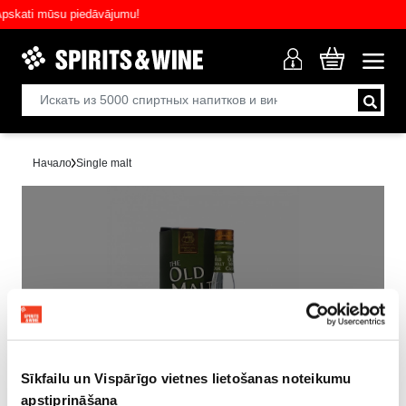
kati mūsu piedāvājumu!
Начало
Single malt
Распродано!
Sīkfailu un Vispārīgo vietnes lietošanas noteikumu
apstiprināšana