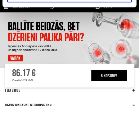
Самый широкий выбор
Клиенты оценивают нас на
Гарантия качества напитков
напитков в Риге
4,6 из 5
86.17 €
ALKOHOLA LIETOŠANAI IR NEGATĪVA IETEKME, TĀ PĀRDOŠANA, IEGĀDĀŠANĀS
UN NODOŠANA NEPILNGADĪGĀM PERSONĀM IR AIZLIEGTA
B КОРЗИНУ
Cena litrā 123.10 €/L
ГЛАВНОЕ
ОБСЛУЖИВАНИЕ МЕРОПРИЯТИЙ
РЕКВИЗИТЫ
ДРУГАЯ ИНФОРМАЦИЯ