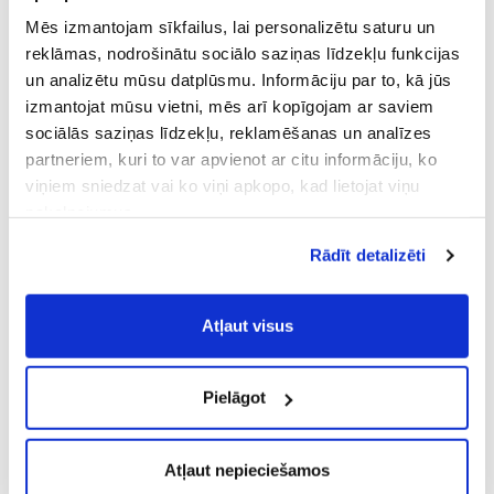
Mēs izmantojam sīkfailus, lai personalizētu saturu un
reklāmas, nodrošinātu sociālo saziņas līdzekļu funkcijas
un analizētu mūsu datplūsmu. Informāciju par to, kā jūs
Изображение носит иллюстративный характер, внешний вид
izmantojat mūsu vietni, mēs arī kopīgojam ar saviem
товара может отличаться
sociālās saziņas līdzekļu, reklamēšanas un analīzes
Single malt
partneriem, kuri to var apvienot ar citu informāciju, ko
DALMORE 19YO
viņiem sniedzat vai ko viņi apkopo, kad lietojat viņu
pakalpojumus.
Atļaujot nepieciešamos sīkfailus Jūs
ОПИСАНИЕ ПРОДУКТА
Rādīt detalizēti
piekrītat
Vispārīgiem vietnes lietošanas
noteikumiem
(saīsināti - VVLN).
ИНФОРМАЦИЯ О ПРОДУКТЕ
Atļaut visus
Pielāgot
ВАМ ТАКЖЕ МОЖЕТ ПОНРАВИТЬСЯ
Atļaut nepieciešamos