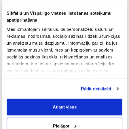
Sīkfailu un Vispārīgo vietnes lietošanas noteikumu
apstiprināšana
Mēs izmantojam sīkfailus, lai personalizētu saturu un
reklāmas, nodrošinātu sociālo saziņas līdzekļu funkcijas
un analizētu mūsu datplūsmu. Informāciju par to, kā jūs
izmantojat mūsu vietni, mēs arī kopīgojam ar saviem
sociālās saziņas līdzekļu, reklamēšanas un analīzes
partneriem, kuri to var apvienot ar citu informāciju, ko
viņiem sniedzat vai ko viņi apkopo, kad lietojat viņu
pakalpojumus.
Atļaujot nepieciešamos sīkfailus Jūs
Rādīt detalizēti
piekrītat
Vispārīgiem vietnes lietošanas
noteikumiem
(saīsināti - VVLN).
Atļaut visus
Pielāgot