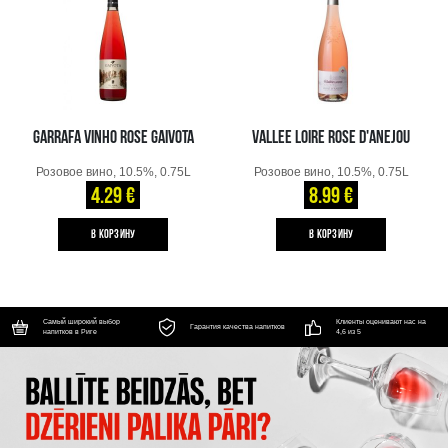
GARRAFA VINHO ROSE GAIVOTA
VALLEE LOIRE ROSE D'ANEJOU
Розовое вино, 10.5%, 0.75L
Розовое вино, 10.5%, 0.75L
4.29 €
8.99 €
B КОРЗИНУ
B КОРЗИНУ
Самый широкий выбор
Клиенты оценивают нас на
Гарантия качества напитков
напитков в Риге
4,6 из 5