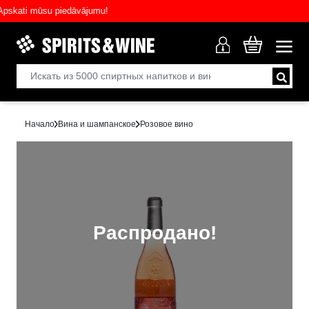
ati mūsu piedāvājumu!
Начало
Вина и шампанское
Розовое вино
Распродано!