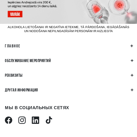
ALKOHOLA LIETOŠANAI IR NEGATĪVA IETEKME, TĀ PĀRDOŠANA, IEGĀDĀŠANĀS
UN NODOŠANA NEPILNGADĪGĀM PERSONĀM IR AIZLIEGTA
ГЛАВНОЕ
ОБСЛУЖИВАНИЕ МЕРОПРИЯТИЙ
РЕКВИЗИТЫ
ДРУГАЯ ИНФОРМАЦИЯ
МЫ В СОЦИАЛЬНЫХ СЕТЯХ