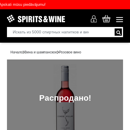
ati mūsu piedāvājumu!
Начало
Вина и шампанское
Розовое вино
Распродано!