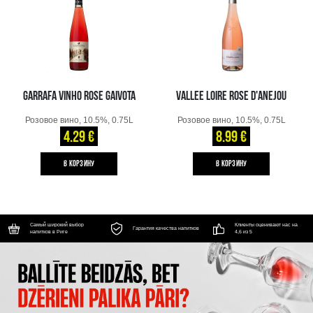
GARRAFA VINHO ROSE GAIVOTA
VALLEE LOIRE ROSE D'ANEJOU
Розовое вино, 10.5%, 0.75L
Розовое вино, 10.5%, 0.75L
4.29 €
8.99 €
B КОРЗИНУ
B КОРЗИНУ
Самый широкий выбор
Клиенты оценивают нас на
Гарантия качества напитков
напитков в Риге
4,6 из 5