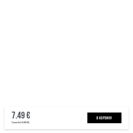
7.49 €
B КОРЗИНУ
Cena litrā 9.99 €/L