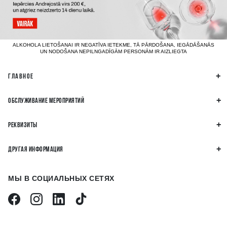
ALKOHOLA LIETOŠANAI IR NEGATĪVA IETEKME, TĀ PĀRDOŠANA, IEGĀDĀŠANĀS
UN NODOŠANA NEPILNGADĪGĀM PERSONĀM IR AIZLIEGTA
ГЛАВНОЕ
ОБСЛУЖИВАНИЕ МЕРОПРИЯТИЙ
РЕКВИЗИТЫ
ДРУГАЯ ИНФОРМАЦИЯ
МЫ В СОЦИАЛЬНЫХ СЕТЯХ