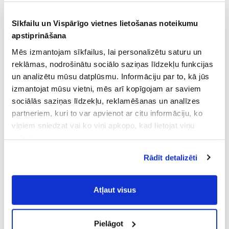
Sīkfailu un Vispārīgo vietnes lietošanas noteikumu
apstiprināšana
Mēs izmantojam sīkfailus, lai personalizētu saturu un
reklāmas, nodrošinātu sociālo saziņas līdzekļu funkcijas
un analizētu mūsu datplūsmu. Informāciju par to, kā jūs
izmantojat mūsu vietni, mēs arī kopīgojam ar saviem
sociālās saziņas līdzekļu, reklamēšanas un analīzes
partneriem, kuri to var apvienot ar citu informāciju, ko
viņiem sniedzat vai ko viņi apkopo, kad lietojat viņu
pakalpojumus.
Atļaujot nepieciešamos sīkfailus Jūs
Rādīt detalizēti
piekrītat
Vispārīgiem vietnes lietošanas
noteikumiem
(saīsināti - VVLN).
Atļaut visus
Pielāgot