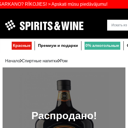
Самый широ
 RĪKOJIES! > Apskati mūsu piedāvājumu!
Прибалтике
Красные
Премиум и подарки
0% a
Начало
Спиртные напитки
Ром