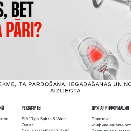
S MADERAS 5+5
DON PAPA BAROKO
ом, 40%, 0.7L
Ром, 40%, 0.7L
32.99 €
35.99 €
B КОРЗИНУ
B КОРЗИНУ
выбор напитков в Риге
Гарантия качеств