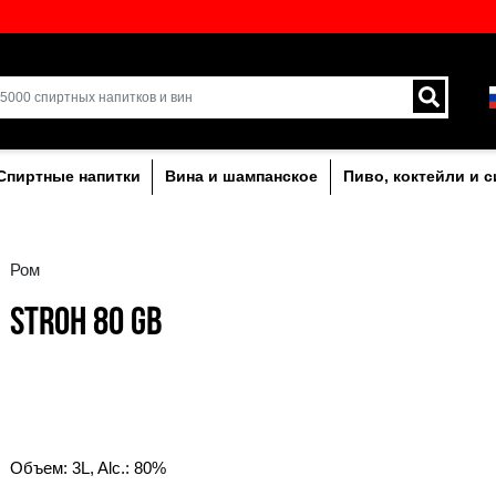
кий выбор напитков в
Доставка курьером и 
Латвии.
лкогольныe
Спиртные напитки
Вина и ша
Ром
STROH 80 GB