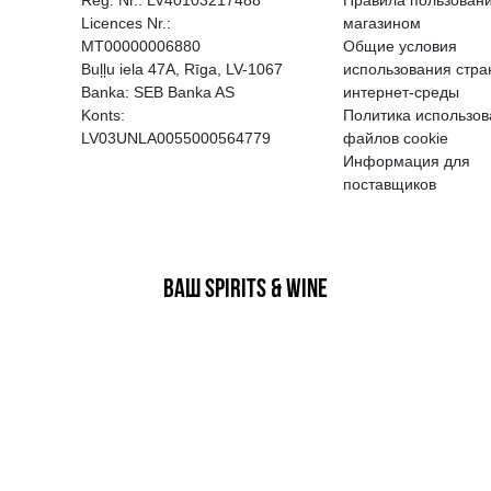
EGATĪVA IETEKME, TĀ PĀRDOŠA
AIZL