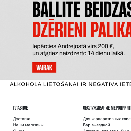
AFTER CRAFT RUM ALOE VERA &
DO
HONEY
Ром, 42%, 0.7L
Р
19.29 €
B КОРЗИНУ
Самый широкий 