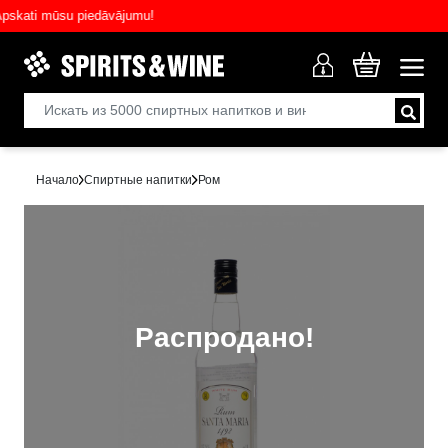
ati mūsu piedāvājumu!
Начало
Спиртные напитки
Ром
Распродано!