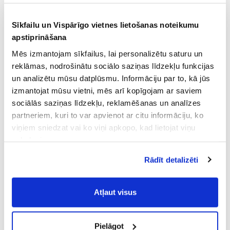
Sīkfailu un Vispārīgo vietnes lietošanas noteikumu
apstiprināšana
Mēs izmantojam sīkfailus, lai personalizētu saturu un
reklāmas, nodrošinātu sociālo saziņas līdzekļu funkcijas
un analizētu mūsu datplūsmu. Informāciju par to, kā jūs
izmantojat mūsu vietni, mēs arī kopīgojam ar saviem
sociālās saziņas līdzekļu, reklamēšanas un analīzes
partneriem, kuri to var apvienot ar citu informāciju, ko
viņiem sniedzat vai ko viņi apkopo, kad lietojat viņu
pakalpojumus.
Atļaujot nepieciešamos sīkfailus Jūs
Rādīt detalizēti
piekrītat
Vispārīgiem vietnes lietošanas
noteikumiem
(saīsināti - VVLN).
Atļaut visus
Pielāgot