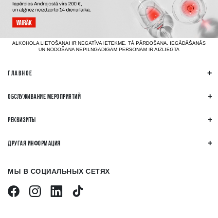
ALKOHOLA LIETOŠANAI IR NEGATĪVA IETEKME, TĀ PĀRDOŠANA, IEGĀDĀŠANĀS
UN NODOŠANA NEPILNGADĪGĀM PERSONĀM IR AIZLIEGTA
ГЛАВНОЕ
ОБСЛУЖИВАНИЕ МЕРОПРИЯТИЙ
РЕКВИЗИТЫ
ДРУГАЯ ИНФОРМАЦИЯ
МЫ В СОЦИАЛЬНЫХ СЕТЯХ