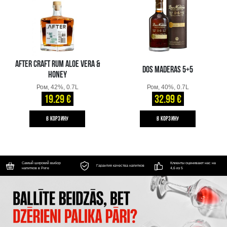
AFTER CRAFT RUM ALOE VERA &
DOS MADERAS 5+5
HONEY
Ром, 42%, 0.7L
Ром, 40%, 0.7L
19.29 €
32.99 €
B КОРЗИНУ
B КОРЗИНУ
Самый широкий выбор
Клиенты оценивают нас на
Гарантия качества напитков
напитков в Риге
4,6 из 5