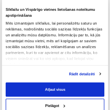
Sīkfailu un Vispārīgo vietnes lietošanas noteikumu
apstiprināšana
Mēs izmantojam sīkfailus, lai personalizētu saturu un
reklāmas, nodrošinātu sociālo saziņas līdzekļu funkcijas
un analizētu mūsu datplūsmu. Informāciju par to, kā jūs
izmantojat mūsu vietni, mēs arī kopīgojam ar saviem
sociālās saziņas līdzekļu, reklamēšanas un analīzes
partneriem, kuri to var apvienot ar citu informāciju, ko
viņiem sniedzat vai ko viņi apkopo, kad lietojat viņu
pakalpojumus.
Atļaujot nepieciešamos sīkfailus Jūs
Rādīt detalizēti
piekrītat
Vispārīgiem vietnes lietošanas
noteikumiem
(saīsināti - VVLN).
Atļaut visus
Pielāgot