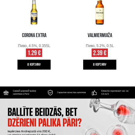
CORONA EXTRA
VALMIERMUIŽA
Пиво, 4.5%, 0.355L
Пиво, 5.2%, 0.5L
1.29 €
2.39 €
B КОРЗИНУ
B КОРЗИНУ
Самый широкий выбор
Клиенты оценивают нас на
Гарантия качества напитков
напитков в Риге
4,6 из 5