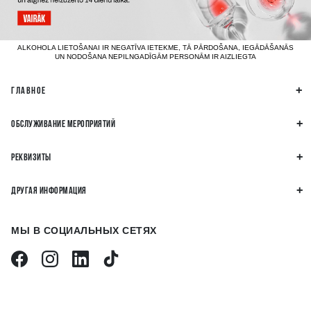
ALKOHOLA LIETOŠANAI IR NEGATĪVA IETEKME, TĀ PĀRDOŠANA, IEGĀDĀŠANĀS
UN NODOŠANA NEPILNGADĪGĀM PERSONĀM IR AIZLIEGTA
ГЛАВНОЕ
ОБСЛУЖИВАНИЕ МЕРОПРИЯТИЙ
РЕКВИЗИТЫ
ДРУГАЯ ИНФОРМАЦИЯ
МЫ В СОЦИАЛЬНЫХ СЕТЯХ