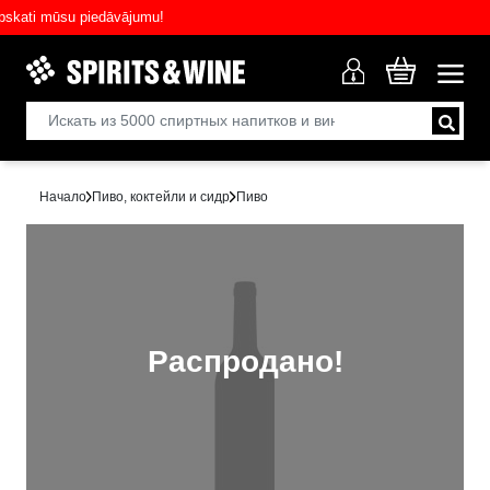
ati mūsu piedāvājumu!
Начало
Пиво, коктейли и сидр
Пиво
Распродано!