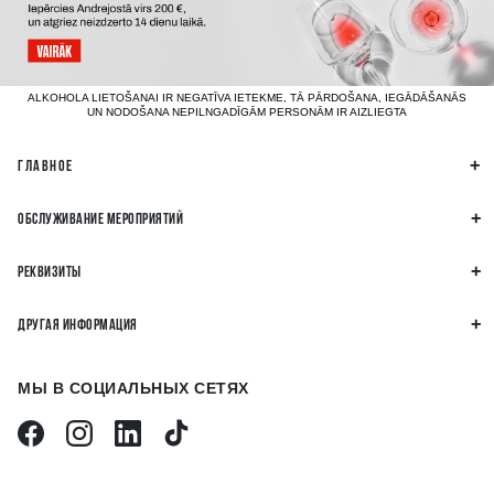
ALKOHOLA LIETOŠANAI IR NEGATĪVA IETEKME, TĀ PĀRDOŠANA, IEGĀDĀŠANĀS
UN NODOŠANA NEPILNGADĪGĀM PERSONĀM IR AIZLIEGTA
ГЛАВНОЕ
ОБСЛУЖИВАНИЕ МЕРОПРИЯТИЙ
РЕКВИЗИТЫ
ДРУГАЯ ИНФОРМАЦИЯ
МЫ В СОЦИАЛЬНЫХ СЕТЯХ