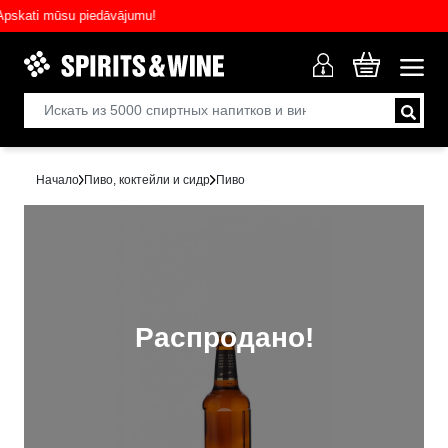
ati mūsu piedāvājumu!
Начало
Пиво, коктейли и сидр
Пиво
Распродано!