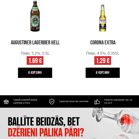
AUGUSTINER LAGERBIER HELL
CORONA EXTRA
Пиво, 5.2%, 0.5L
Пиво, 4.5%, 0.355L
1.69 €
1.29 €
B КОРЗИНУ
B КОРЗИНУ
Самый широкий выбор
Клиенты оценивают нас на
Гарантия качества напитков
напитков в Риге
4,6 из 5