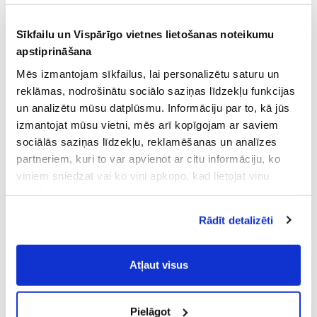
Sīkfailu un Vispārīgo vietnes lietošanas noteikumu
apstiprināšana
Mēs izmantojam sīkfailus, lai personalizētu saturu un
reklāmas, nodrošinātu sociālo saziņas līdzekļu funkcijas
un analizētu mūsu datplūsmu. Informāciju par to, kā jūs
izmantojat mūsu vietni, mēs arī kopīgojam ar saviem
sociālās saziņas līdzekļu, reklamēšanas un analīzes
partneriem, kuri to var apvienot ar citu informāciju, ko
viņiem sniedzat vai ko viņi apkopo, kad lietojat viņu
pakalpojumus.
Atļaujot nepieciešamos sīkfailus Jūs
Rādīt detalizēti
piekrītat
Vispārīgiem vietnes lietošanas
noteikumiem
(saīsināti - VVLN).
Atļaut visus
Pielāgot