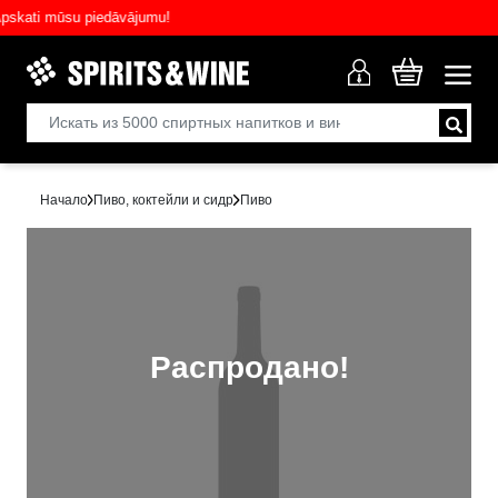
ati mūsu piedāvājumu!
Начало
Пиво, коктейли и сидр
Пиво
Распродано!