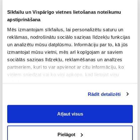
Sīkfailu un Vispārīgo vietnes lietošanas noteikumu
apstiprināšana
Mēs izmantojam sīkfailus, lai personalizētu saturu un
reklāmas, nodrošinātu sociālo saziņas līdzekļu funkcijas
un analizētu mūsu datplūsmu. Informāciju par to, kā jūs
izmantojat mūsu vietni, mēs arī kopīgojam ar saviem
sociālās saziņas līdzekļu, reklamēšanas un analīzes
partneriem, kuri to var apvienot ar citu informāciju, ko
viņiem sniedzat vai ko viņi apkopo, kad lietojat viņu
pakalpojumus.
Atļaujot nepieciešamos sīkfailus Jūs
Rādīt detalizēti
piekrītat
Vispārīgiem vietnes lietošanas
noteikumiem
(saīsināti - VVLN).
Atļaut visus
Pielāgot