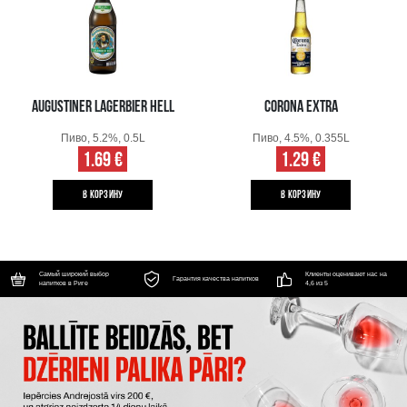
AUGUSTINER LAGERBIER HELL
CORONA EXTRA
Пиво, 5.2%, 0.5L
Пиво, 4.5%, 0.355L
1.69 €
1.29 €
B КОРЗИНУ
B КОРЗИНУ
Самый широкий выбор
Клиенты оценивают нас на
Гарантия качества напитков
напитков в Риге
4,6 из 5