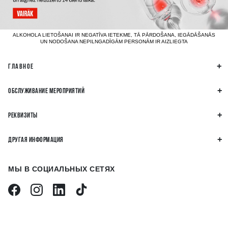
ALKOHOLA LIETOŠANAI IR NEGATĪVA IETEKME, TĀ PĀRDOŠANA, IEGĀDĀŠANĀS
UN NODOŠANA NEPILNGADĪGĀM PERSONĀM IR AIZLIEGTA
ГЛАВНОЕ
ОБСЛУЖИВАНИЕ МЕРОПРИЯТИЙ
РЕКВИЗИТЫ
ДРУГАЯ ИНФОРМАЦИЯ
МЫ В СОЦИАЛЬНЫХ СЕТЯХ