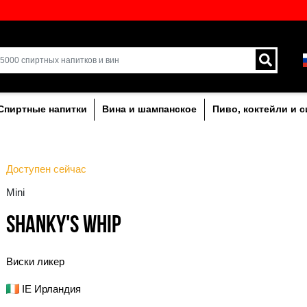
кий выбор напитков в
Доставка курьером и 
Латвии.
лкогольныe
Спиртные напитки
Вина и ша
Доступен сейчас
Mini
SHANKY'S WHIP