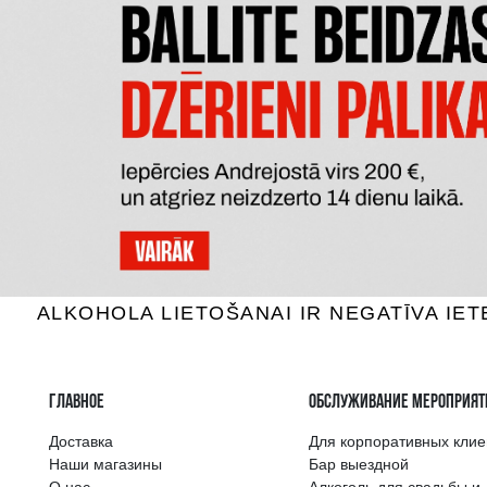
BRILLA PROSECCO
BOTTER PR
Mini, 11%, 0.2L
M
4.49 €
B КОРЗИНУ
Самый широкий 