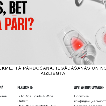
LA CROIX DU PIN SAUVIG
OSECCO SPUMANTE DOC
BLANC
ini, 11%, 0.2L
Mini, 12%, 0.375L
3.79 €
4.19 €
B КОРЗИНУ
B КОРЗИНУ
выбор напитков в Риге
Гарантия качеств