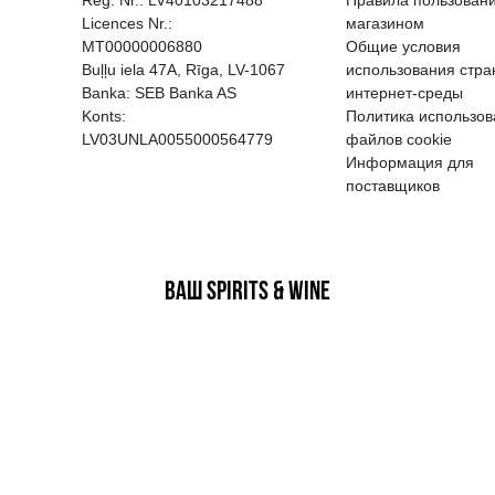
EGATĪVA IETEKME, TĀ PĀRDOŠA
AIZL