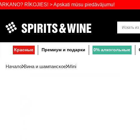
Самый широ
RĪKOJIES! > Apskati mūsu piedāvājumu!
Прибалтике
Красные
Премиум и подарки
0% a
Начало
Вина и шампанское
Mini