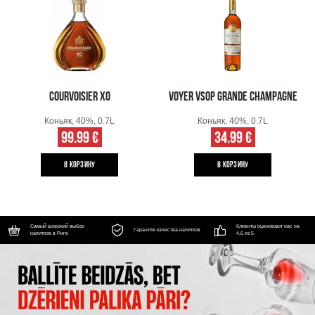
COURVOISIER XO
VOYER VSOP GRANDE CHAMPAGNE
Коньяк, 40%, 0.7L
Коньяк, 40%, 0.7L
99.99 €
34.99 €
B КОРЗИНУ
B КОРЗИНУ
Самый широкий выбор
Клиенты оценивают нас на
Гарантия качества напитков
напитков в Риге
4,6 из 5