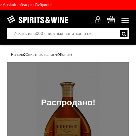
skati mūsu piedāvājumu!
Начало
Спиртные напитки
Коньяк
Распродано!