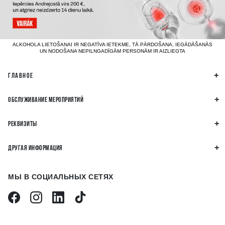
ALKOHOLA LIETOŠANAI IR NEGATĪVA IETEKME, TĀ PĀRDOŠANA, IEGĀDĀŠANĀS
UN NODOŠANA NEPILNGADĪGĀM PERSONĀM IR AIZLIEGTA
ГЛАВНОЕ
ОБСЛУЖИВАНИЕ МЕРОПРИЯТИЙ
РЕКВИЗИТЫ
ДРУГАЯ ИНФОРМАЦИЯ
МЫ В СОЦИАЛЬНЫХ СЕТЯХ