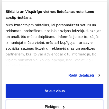
Sīkfailu un Vispārīgo vietnes lietošanas noteikumu
apstiprināšana
Mēs izmantojam sīkfailus, lai personalizētu saturu un
reklāmas, nodrošinātu sociālo saziņas līdzekļu funkcijas
un analizētu mūsu datplūsmu. Informāciju par to, kā jūs
izmantojat mūsu vietni, mēs arī kopīgojam ar saviem
sociālās saziņas līdzekļu, reklamēšanas un analīzes
partneriem, kuri to var apvienot ar citu informāciju, ko
viņiem sniedzat vai ko viņi apkopo, kad lietojat viņu
pakalpojumus.
Atļaujot nepieciešamos sīkfailus Jūs
Rādīt detalizēti
piekrītat
Vispārīgiem vietnes lietošanas
noteikumiem
(saīsināti - VVLN).
Atļaut visus
Pielāgot