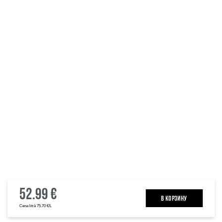
52.99 €
B КОРЗИНУ
Cena litrā 75.70 €/L