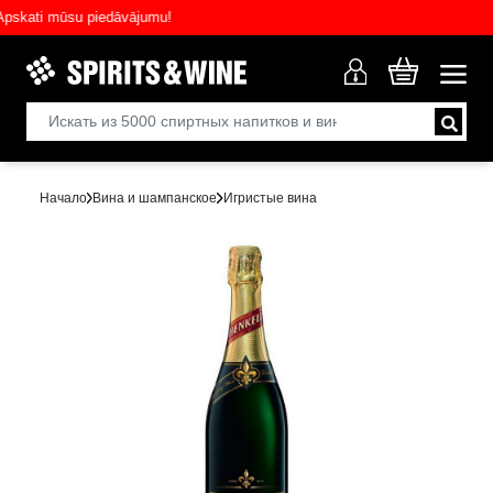
ati mūsu piedāvājumu!
Начало
Вина и шампанское
Игристые вина