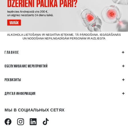
ALKOHOLA LIETOŠANAI IR NEGATĪVA IETEKME, TĀ PĀRDOŠANA, IEGĀDĀŠANĀS
UN NODOŠANA NEPILNGADĪGĀM PERSONĀM IR AIZLIEGTA
ГЛАВНОЕ
ОБСЛУЖИВАНИЕ МЕРОПРИЯТИЙ
РЕКВИЗИТЫ
ДРУГАЯ ИНФОРМАЦИЯ
МЫ В СОЦИАЛЬНЫХ СЕТЯХ