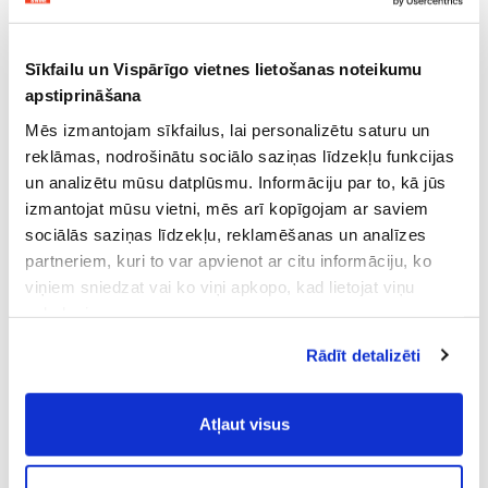
Sīkfailu un Vispārīgo vietnes lietošanas noteikumu
apstiprināšana
Mēs izmantojam sīkfailus, lai personalizētu saturu un
reklāmas, nodrošinātu sociālo saziņas līdzekļu funkcijas
un analizētu mūsu datplūsmu. Informāciju par to, kā jūs
izmantojat mūsu vietni, mēs arī kopīgojam ar saviem
sociālās saziņas līdzekļu, reklamēšanas un analīzes
partneriem, kuri to var apvienot ar citu informāciju, ko
viņiem sniedzat vai ko viņi apkopo, kad lietojat viņu
pakalpojumus.
Atļaujot nepieciešamos sīkfailus Jūs
Rādīt detalizēti
piekrītat
Vispārīgiem vietnes lietošanas
noteikumiem
(saīsināti - VVLN).
Atļaut visus