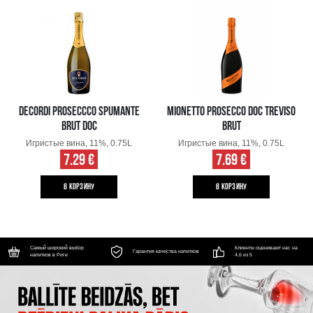
DECORDI PROSECCCO SPUMANTE
MIONETTO PROSECCO DOC TREVISO
BRUT DOC
BRUT
Игристые вина, 11%, 0.75L
Игристые вина, 11%, 0.75L
7.29 €
7.69 €
B КОРЗИНУ
B КОРЗИНУ
Самый широкий выбор
Клиенты оценивают нас на
Гарантия качества напитков
напитков в Риге
4,6 из 5