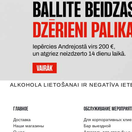
BEEFEATER
T
Джин, 40%, 1L
Джи
21.99 €
B КОРЗИНУ
Самый широкий 