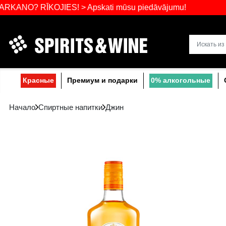
Самый широ
 RĪKOJIES! > Apskati mūsu piedāvājumu!
Прибалтике
Красные
Премиум и подарки
0% a
Начало
Спиртные напитки
Джин