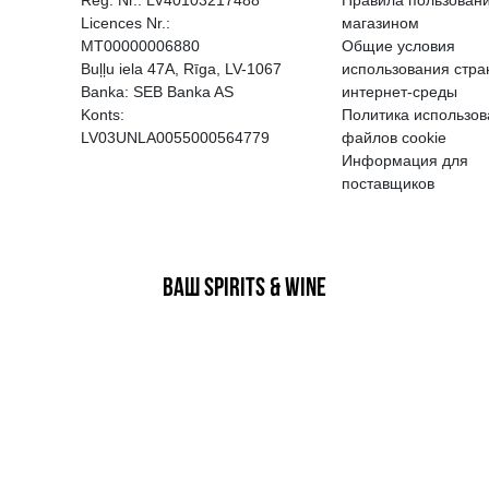
EGATĪVA IETEKME, TĀ PĀRDOŠA
AIZL