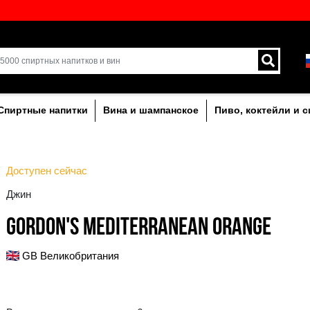
кий выбор напитков в
Доставка курьером и 
Латвии.
лкогольныe
Спиртные напитки
Вина и ша
Доступен сейчас
Джин
GORDON'S MEDITER