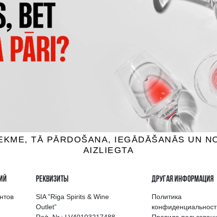
ANQUERAY GIN
BOMBAY SAPPHIRE
н, 43.1%, 0.7L
Джин, 40%, 1L
20.99 €
27.49 €
B КОРЗИНУ
B КОРЗИНУ
выбор напитков в Риге
Гарантия качеств