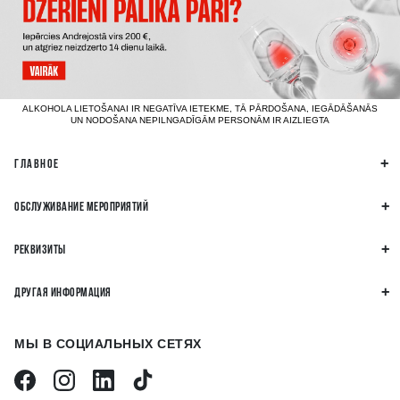
ALKOHOLA LIETOŠANAI IR NEGATĪVA IETEKME, TĀ PĀRDOŠANA, IEGĀDĀŠANĀS
UN NODOŠANA NEPILNGADĪGĀM PERSONĀM IR AIZLIEGTA
ГЛАВНОЕ
ОБСЛУЖИВАНИЕ МЕРОПРИЯТИЙ
РЕКВИЗИТЫ
ДРУГАЯ ИНФОРМАЦИЯ
МЫ В СОЦИАЛЬНЫХ СЕТЯХ