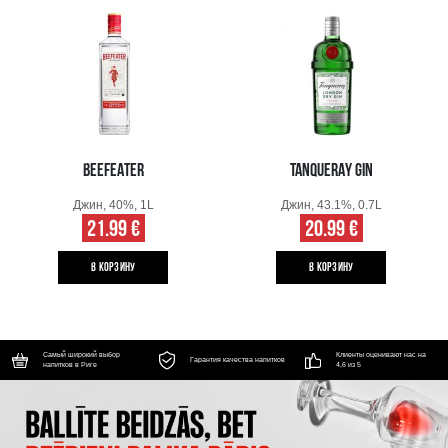
BEEFEATER
TANQUERAY GIN
Джин, 40%, 1L
Джин, 43.1%, 0.7L
21.99 €
20.99 €
B КОРЗИНУ
B КОРЗИНУ
Самый широкий выбор
Клиенты оценивают нас на
Гарантия качества напитков
напитков в Риге
4,6 из 5