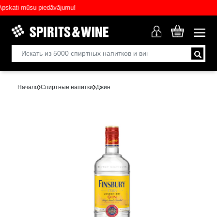
ati mūsu piedāvājumu!
Начало
Спиртные напитки
Джин