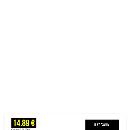
14.89 €
B КОРЗИНУ
Cena litrā 21.27 €/L