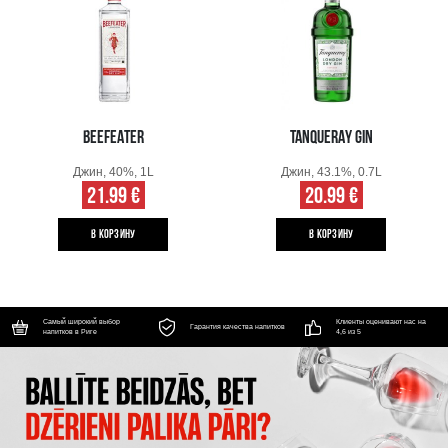
BEEFEATER
TANQUERAY GIN
Джин, 40%, 1L
Джин, 43.1%, 0.7L
21.99 €
20.99 €
B КОРЗИНУ
B КОРЗИНУ
Самый широкий выбор
Клиенты оценивают нас на
Гарантия качества напитков
напитков в Риге
4,6 из 5