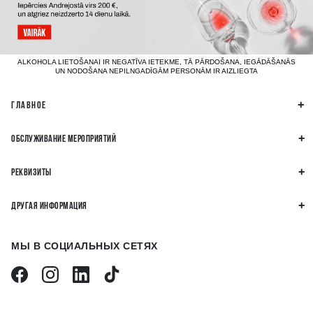
ALKOHOLA LIETOŠANAI IR NEGATĪVA IETEKME, TĀ PĀRDOŠANA, IEGĀDĀŠANĀS
UN NODOŠANA NEPILNGADĪGĀM PERSONĀM IR AIZLIEGTA
ГЛАВНОЕ
ОБСЛУЖИВАНИЕ МЕРОПРИЯТИЙ
РЕКВИЗИТЫ
ДРУГАЯ ИНФОРМАЦИЯ
МЫ В СОЦИАЛЬНЫХ СЕТЯХ