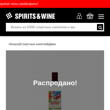
ati mūsu piedāvājumu!
Начало
Спиртные напитки
Джин
Распродано!