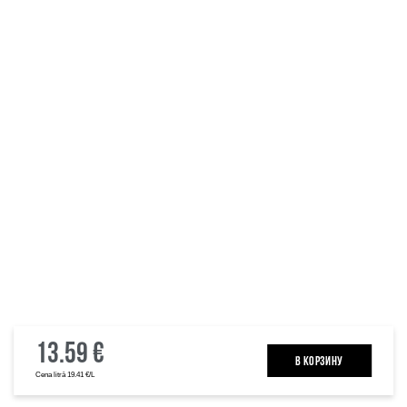
13.59 €
B КОРЗИНУ
Cena litrā 19.41 €/L