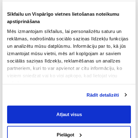
Sīkfailu un Vispārīgo vietnes lietošanas noteikumu
apstiprināšana
Mēs izmantojam sīkfailus, lai personalizētu saturu un
reklāmas, nodrošinātu sociālo saziņas līdzekļu funkcijas
un analizētu mūsu datplūsmu. Informāciju par to, kā jūs
izmantojat mūsu vietni, mēs arī kopīgojam ar saviem
sociālās saziņas līdzekļu, reklamēšanas un analīzes
partneriem, kuri to var apvienot ar citu informāciju, ko
viņiem sniedzat vai ko viņi apkopo, kad lietojat viņu
pakalpojumus.
Atļaujot nepieciešamos sīkfailus Jūs
Rādīt detalizēti
piekrītat
Vispārīgiem vietnes lietošanas
noteikumiem
(saīsināti - VVLN).
Atļaut visus
Pielāgot