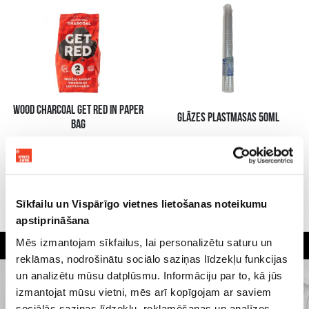
WOOD CHARCOAL GET RED IN PAPER
GLĀZES PLASTMASAS 50ML
BAG
2.79 €
2.55 €
4.99 €
B КОРЗИНУ
B КОРЗИНУ
Sīkfailu un Vispārīgo vietnes lietošanas noteikumu
apstiprināšana
Mēs izmantojam sīkfailus, lai personalizētu saturu un
Самый широкий выбор
Клиенты оценивают нас на
Гарантия качества напитков
напитков в Риге
4,6 из 5
reklāmas, nodrošinātu sociālo saziņas līdzekļu funkcijas
un analizētu mūsu datplūsmu. Informāciju par to, kā jūs
izmantojat mūsu vietni, mēs arī kopīgojam ar saviem
sociālās saziņas līdzekļu, reklamēšanas un analīzes