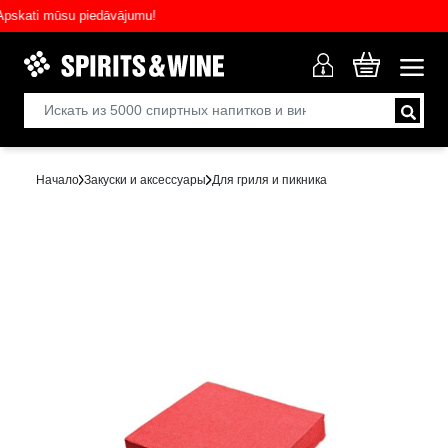
kati mūsu piedāvājumu!
Начало
Закуски и аксессуары
Для гриля и пикника