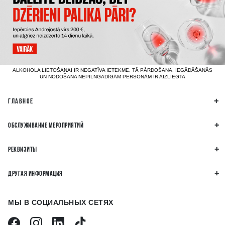
ALKOHOLA LIETOŠANAI IR NEGATĪVA IETEKME, TĀ PĀRDOŠANA, IEGĀDĀŠANĀS
UN NODOŠANA NEPILNGADĪGĀM PERSONĀM IR AIZLIEGTA
ГЛАВНОЕ
ОБСЛУЖИВАНИЕ МЕРОПРИЯТИЙ
РЕКВИЗИТЫ
ДРУГАЯ ИНФОРМАЦИЯ
МЫ В СОЦИАЛЬНЫХ СЕТЯХ