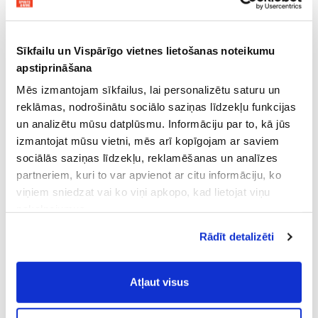
Sīkfailu un Vispārīgo vietnes lietošanas noteikumu
apstiprināšana
Mēs izmantojam sīkfailus, lai personalizētu saturu un
reklāmas, nodrošinātu sociālo saziņas līdzekļu funkcijas
un analizētu mūsu datplūsmu. Informāciju par to, kā jūs
izmantojat mūsu vietni, mēs arī kopīgojam ar saviem
sociālās saziņas līdzekļu, reklamēšanas un analīzes
partneriem, kuri to var apvienot ar citu informāciju, ko
viņiem sniedzat vai ko viņi apkopo, kad lietojat viņu
pakalpojumus.
Atļaujot nepieciešamos sīkfailus Jūs
Rādīt detalizēti
piekrītat
Vispārīgiem vietnes lietošanas
noteikumiem
(saīsināti - VVLN).
Atļaut visus