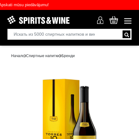
ati mūsu piedāvājumu!
Начало
Спиртные напитки
Бренди