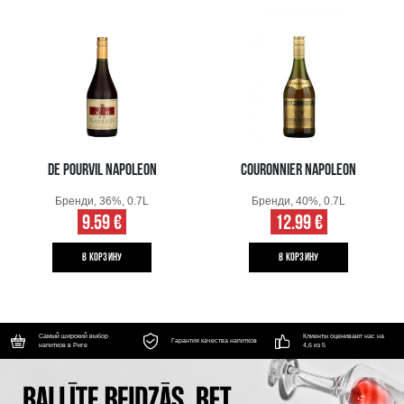
DE POURVIL NAPOLEON
COURONNIER NAPOLEON
Бренди, 36%, 0.7L
Бренди, 40%, 0.7L
9.59 €
12.99 €
B КОРЗИНУ
B КОРЗИНУ
Самый широкий выбор
Клиенты оценивают нас на
Гарантия качества напитков
напитков в Риге
4,6 из 5