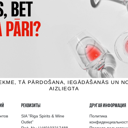
GEORGIAN LEGEND RESERV
ONNIER NAPOLEON
15YO
нди, 40%, 0.7L
Бренди, 40%, 0.5L
12.99 €
25.99 €
B КОРЗИНУ
B КОРЗИНУ
выбор напитков в Риге
Гарантия качеств