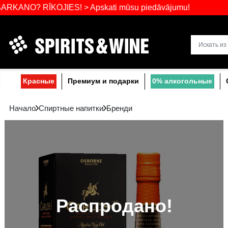
Самый широ
 RĪKOJIES! > Apskati mūsu piedāvājumu!
Прибалтике
Красные
Премиум и подарки
0% a
Начало
Спиртные напитки
Бренди