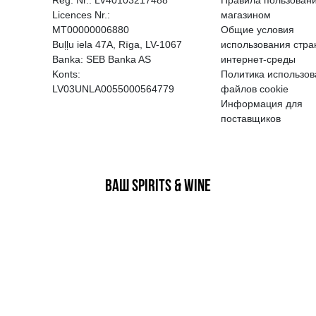
EGATĪVA IETEKME, TĀ PĀRDOŠA
AIZL