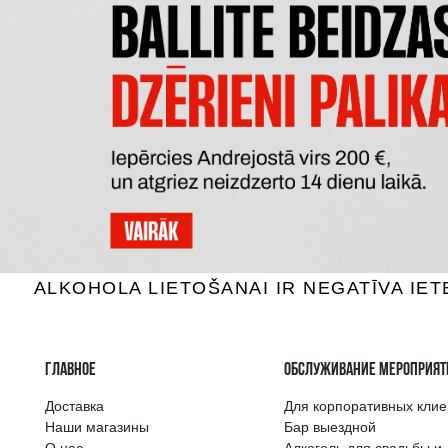
DE POURVIL NAPOLEON
COUR
Бренди, 36%, 0.7L
Бре
9.59 €
B КОРЗИНУ
Самый широкий 