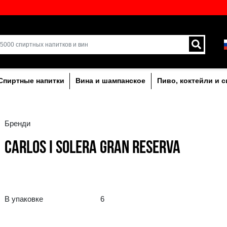
кий выбор напитков в
Доставка курьером и 
Латвии.
лкогольныe
Спиртные напитки
Вина и ша
Бренди
CARLOS I SOLERA G