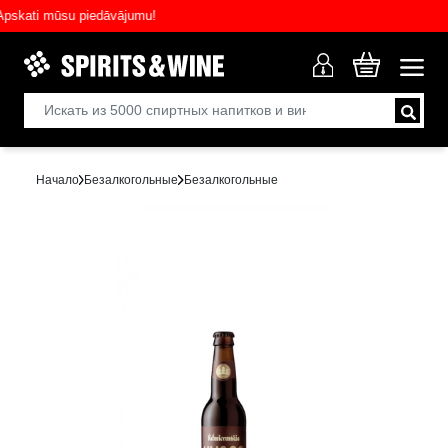
ati mūsu piedāvājumu!
Начало
Безалкогольныe
Безалкогольные