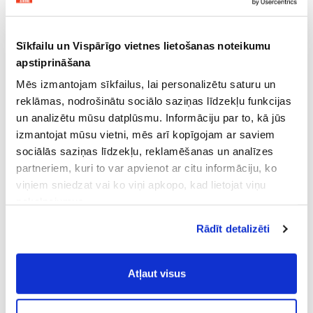
Sīkfailu un Vispārīgo vietnes lietošanas noteikumu
apstiprināšana
Mēs izmantojam sīkfailus, lai personalizētu saturu un
reklāmas, nodrošinātu sociālo saziņas līdzekļu funkcijas
un analizētu mūsu datplūsmu. Informāciju par to, kā jūs
izmantojat mūsu vietni, mēs arī kopīgojam ar saviem
sociālās saziņas līdzekļu, reklamēšanas un analīzes
partneriem, kuri to var apvienot ar citu informāciju, ko
viņiem sniedzat vai ko viņi apkopo, kad lietojat viņu
pakalpojumus.
Atļaujot nepieciešamos sīkfailus Jūs
Rādīt detalizēti
piekrītat
Vispārīgiem vietnes lietošanas
noteikumiem
(saīsināti - VVLN).
Atļaut visus