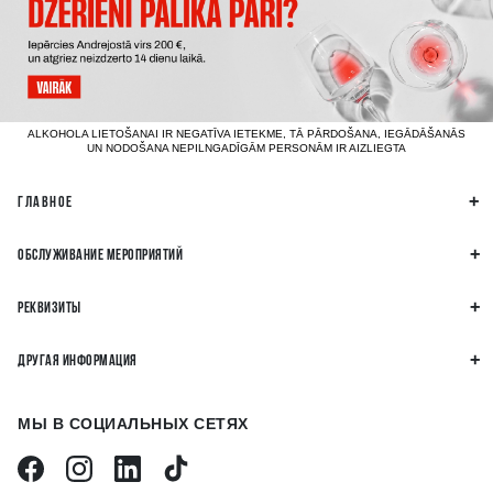
ALKOHOLA LIETOŠANAI IR NEGATĪVA IETEKME, TĀ PĀRDOŠANA, IEGĀDĀŠANĀS
UN NODOŠANA NEPILNGADĪGĀM PERSONĀM IR AIZLIEGTA
ГЛАВНОЕ
ОБСЛУЖИВАНИЕ МЕРОПРИЯТИЙ
РЕКВИЗИТЫ
ДРУГАЯ ИНФОРМАЦИЯ
МЫ В СОЦИАЛЬНЫХ СЕТЯХ