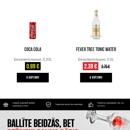
COCA COLA
FEVER TREE TONIC WATER
Безалкогольные, 0.33L
Безалкогольные, 0.5L
0.89 €
2.39 €
2.75 €
B КОРЗИНУ
B КОРЗИНУ
Самый широкий выбор
Клиенты оценивают нас на
Гарантия качества напитков
напитков в Риге
4,6 из 5