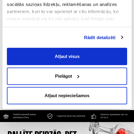
sociālās saziņas līdzekļu, reklamēšanas un analīzes
partneriem, kuri to var apvienot ar citu informāciju, ko
viņiem sniedzat vai ko viņi apkopo, kad lietojat viņu
pakalpojumus.
Atļaujot nepieciešamos sīkfailus Jūs
Rādīt detalizēti
piekrītat
Vispārīgiem vietnes lietošanas
noteikumiem
(saīsināti - VVLN).
KOKMUIŽAS JAUNĀ STRĀVA
Atļaut visus
TĀLAVAS ĀBOLU BEZALKOHOLISKS
BEZALKOHOLISKS
0% Сидр, 0.44L
0% Сидр, 0.33L
Pielāgot
2.45 €
2.19 €
B КОРЗИНУ
B КОРЗИНУ
Atļaut nepieciešamos
Самый широкий выбор
Клиенты оценивают нас на
Гарантия качества напитков
напитков в Риге
4,6 из 5