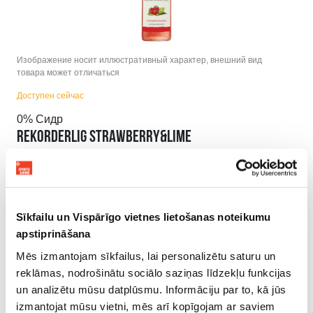
Изображение носит иллюстративный характер, внешний вид
товара может отличаться
Доступен сейчас
0% Сидр
REKORDERLIG STRAWBERRY&LIME
BEZALKOHOLISKS
ОПИСАНИЕ ПРОДУКТА
Sīkfailu un Vispārīgo vietnes lietošanas noteikumu
apstiprināšana
ИНФОРМАЦИЯ О ПРОДУКТЕ
Mēs izmantojam sīkfailus, lai personalizētu saturu un
reklāmas, nodrošinātu sociālo saziņas līdzekļu funkcijas
un analizētu mūsu datplūsmu. Informāciju par to, kā jūs
izmantojat mūsu vietni, mēs arī kopīgojam ar saviem
ВАМ ТАКЖЕ МОЖЕТ ПОНРАВИТЬСЯ