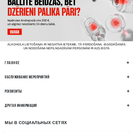
ALKOHOLA LIETOŠANAI IR NEGATĪVA IETEKME, TĀ PĀRDOŠANA, IEGĀDĀŠANĀS
UN NODOŠANA NEPILNGADĪGĀM PERSONĀM IR AIZLIEGTA
ГЛАВНОЕ
ОБСЛУЖИВАНИЕ МЕРОПРИЯТИЙ
РЕКВИЗИТЫ
ДРУГАЯ ИНФОРМАЦИЯ
МЫ В СОЦИАЛЬНЫХ СЕТЯХ