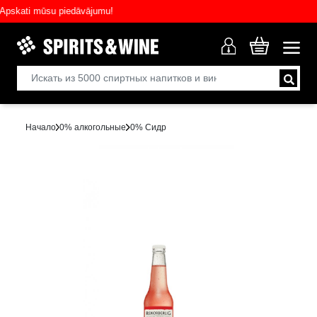
skati mūsu piedāvājumu!
Начало
0% aлкогольныe
0% Сидр