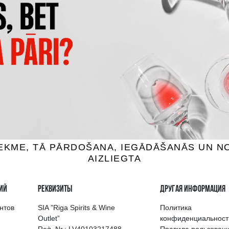
 BAY MARLBOROUGH
MUCHO MAS WHITE
UVIGNON BLANC
вино, 12.5%, 0.75L
Белое вино, 12.5%, 0.7
7.59 €
6.29 €
7.39 €
B КОРЗИНУ
B КОРЗИНУ
выбор напитков в Риге
Гарантия качеств