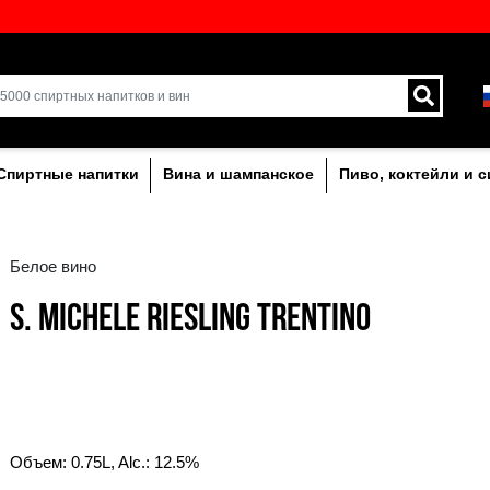
кий выбор напитков в
Доставка курьером и 
Латвии.
лкогольныe
Спиртные напитки
Вина и ша
Белое вино
S. MICHELE RIESLIN