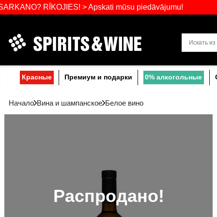
Самый широ
? RĪKOJIES! > Apskati mūsu piedāvājumu!
Прибалтике
Красные
Премиум и подарки
0% a
Начало
Вина и шампанское
Белое вино