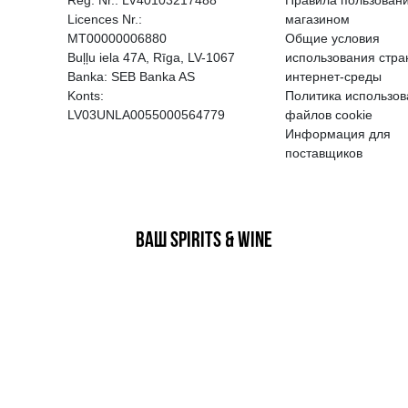
EGATĪVA IETEKME, TĀ PĀRDOŠA
AIZL