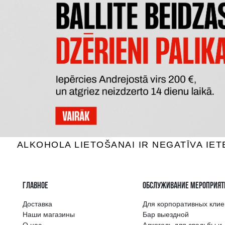
CONNUBIO BIANCO TERRE
MAORI
SICILIANE IGT
SA
Белое вино, 12.5%, 1.5L
Белое 
7.59 €
B КОРЗИНУ
Самый широкий 