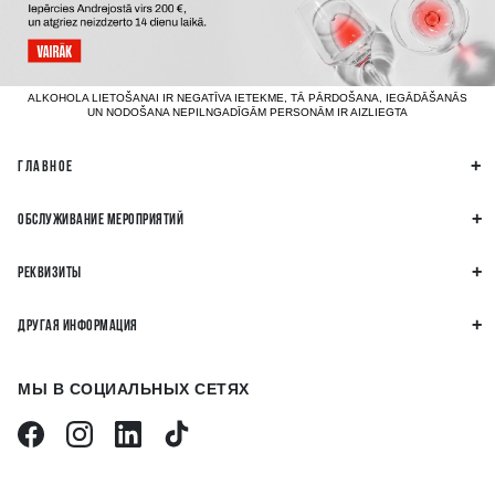
ALKOHOLA LIETOŠANAI IR NEGATĪVA IETEKME, TĀ PĀRDOŠANA, IEGĀDĀŠANĀS
UN NODOŠANA NEPILNGADĪGĀM PERSONĀM IR AIZLIEGTA
ГЛАВНОЕ
ОБСЛУЖИВАНИЕ МЕРОПРИЯТИЙ
РЕКВИЗИТЫ
ДРУГАЯ ИНФОРМАЦИЯ
МЫ В СОЦИАЛЬНЫХ СЕТЯХ