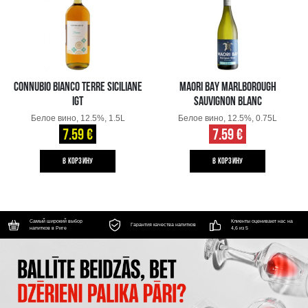
CONNUBIO BIANCO TERRE SICILIANE
MAORI BAY MARLBOROUGH
IGT
SAUVIGNON BLANC
Белое вино, 12.5%, 1.5L
Белое вино, 12.5%, 0.75L
7.59 €
7.59 €
B КОРЗИНУ
B КОРЗИНУ
Самый широкий выбор
Клиенты оценивают нас на
Гарантия качества напитков
напитков в Риге
4,6 из 5