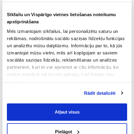
Sīkfailu un Vispārīgo vietnes lietošanas noteikumu
apstiprināšana
Mēs izmantojam sīkfailus, lai personalizētu saturu un
reklāmas, nodrošinātu sociālo saziņas līdzekļu funkcijas
un analizētu mūsu datplūsmu. Informāciju par to, kā jūs
izmantojat mūsu vietni, mēs arī kopīgojam ar saviem
sociālās saziņas līdzekļu, reklamēšanas un analīzes
partneriem, kuri to var apvienot ar citu informāciju, ko
viņiem sniedzat vai ko viņi apkopo, kad lietojat viņu
pakalpojumus.
Atļaujot nepieciešamos sīkfailus Jūs
Rādīt detalizēti
piekrītat
Vispārīgiem vietnes lietošanas
noteikumiem
(saīsināti - VVLN).
Atļaut visus
Pielāgot