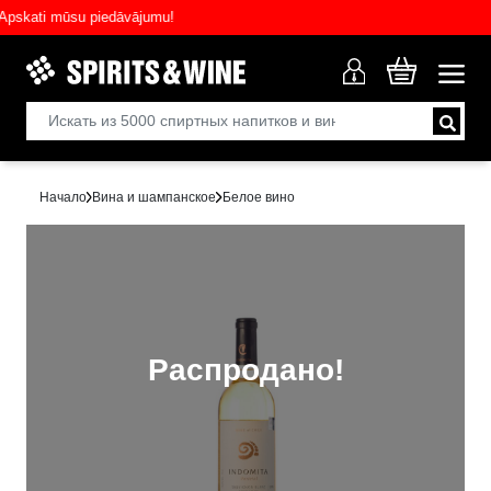
kati mūsu piedāvājumu!
Начало
Вина и шампанское
Белое вино
Распродано!