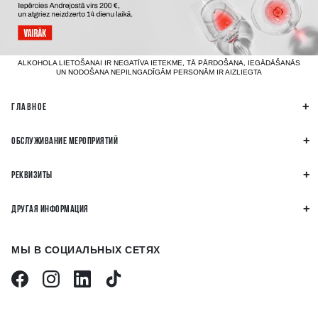
ALKOHOLA LIETOŠANAI IR NEGATĪVA IETEKME, TĀ PĀRDOŠANA, IEGĀDĀŠANĀS
UN NODOŠANA NEPILNGADĪGĀM PERSONĀM IR AIZLIEGTA
ГЛАВНОЕ
ОБСЛУЖИВАНИЕ МЕРОПРИЯТИЙ
РЕКВИЗИТЫ
ДРУГАЯ ИНФОРМАЦИЯ
МЫ В СОЦИАЛЬНЫХ СЕТЯХ