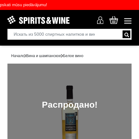
ati mūsu piedāvājumu!
Начало
Вина и шампанское
Белое вино
Распродано!