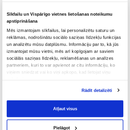
Sīkfailu un Vispārīgo vietnes lietošanas noteikumu
apstiprināšana
Mēs izmantojam sīkfailus, lai personalizētu saturu un
reklāmas, nodrošinātu sociālo saziņas līdzekļu funkcijas
un analizētu mūsu datplūsmu. Informāciju par to, kā jūs
izmantojat mūsu vietni, mēs arī kopīgojam ar saviem
sociālās saziņas līdzekļu, reklamēšanas un analīzes
partneriem, kuri to var apvienot ar citu informāciju, ko
viņiem sniedzat vai ko viņi apkopo, kad lietojat viņu
pakalpojumus.
Atļaujot nepieciešamos sīkfailus Jūs
Rādīt detalizēti
piekrītat
Vispārīgiem vietnes lietošanas
noteikumiem
(saīsināti - VVLN).
Atļaut visus
Pielāgot