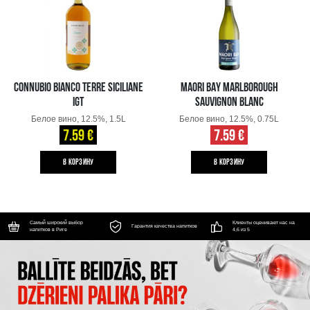
CONNUBIO BIANCO TERRE SICILIANE
MAORI BAY MARLBOROUGH
IGT
SAUVIGNON BLANC
Белое вино, 12.5%, 1.5L
Белое вино, 12.5%, 0.75L
7.59 €
7.59 €
B КОРЗИНУ
B КОРЗИНУ
Самый широкий выбор
Клиенты оценивают нас на
Гарантия качества напитков
напитков в Риге
4,6 из 5