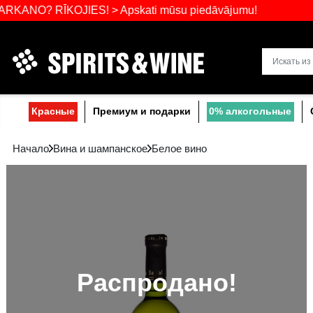
Самый широ
RĪKOJIES! > Apskati mūsu piedāvājumu!
Прибалтике
Красные
Премиум и подарки
0% a
Начало
Вина и шампанское
Белое вино