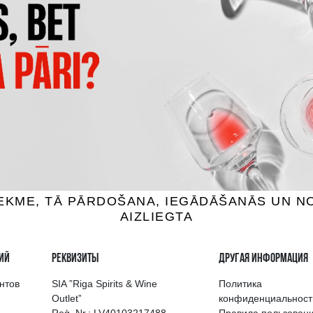
 BAY MARLBOROUGH
MUCHO MAS WHITE
UVIGNON BLANC
вино, 12.5%, 0.75L
Белое вино, 12.5%, 0.7
7.59 €
6.29 €
7.39 €
B КОРЗИНУ
B КОРЗИНУ
выбор напитков в Риге
Гарантия качеств