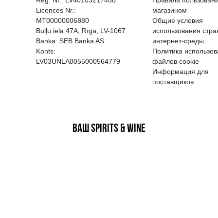
EGATĪVA IETEKME, TĀ PĀRDOŠA
AIZL