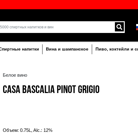
кий выбор напитков в
Доставка курьером и 
Латвии.
лкогольныe
Спиртные напитки
Вина и ша
Белое вино
CASA BASCALIA PIN