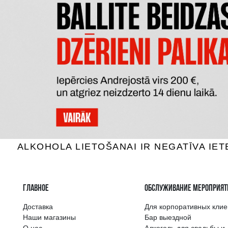
CONNUBIO BIANCO TERRE
MAORI
SICILIANE IGT
SA
Белое вино, 12.5%, 1.5L
Белое 
7.59 €
B КОРЗИНУ
Самый широкий 