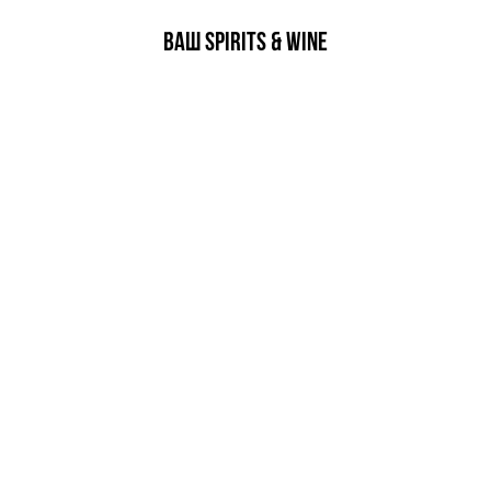
EGATĪVA IETEKME, TĀ PĀRDOŠA
AIZL
ВАНИЕ МЕРОПРИЯТИЙ
РЕКВИЗИТЫ
поративных клиентов
SIA ”Riga Spirits & Win
ездной
Outlet”
ь для свадьбы и
Reģ. Nr.: LV401032174
 вечеринок
Licences Nr.:
MT00000006880
Buļļu iela 47A, Rīga, L
Banka: SEB Banka AS
Konts: