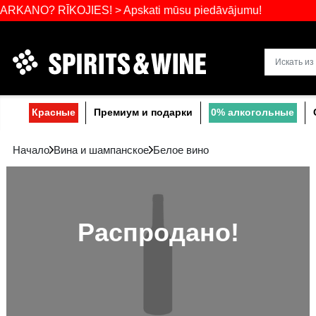
Самый широ
 RĪKOJIES! > Apskati mūsu piedāvājumu!
Прибалтике
Красные
Премиум и подарки
0% a
Начало
Вина и шампанское
Белое вино
Распродано