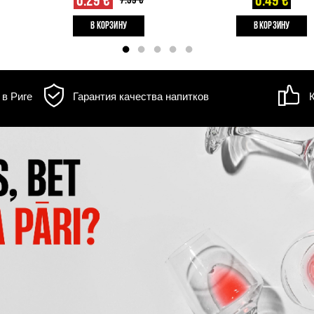
 BAY MARLBOROUGH
MUCHO MAS WHITE
UVIGNON BLANC
вино, 12.5%, 0.75L
Белое вино, 12.5%, 0.7
7.59 €
6.29 €
7.39 €
B КОРЗИНУ
B КОРЗИНУ