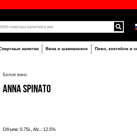
кий выбор напитков в
Доставка курьером и 
Латвии.
лкогольныe
Спиртные напитки
Вина и ша
Белое вино
ANNA SPINATO
!