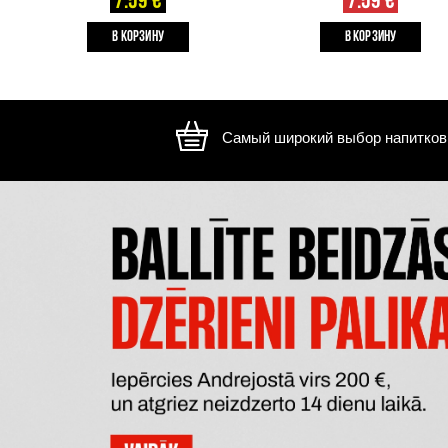
CONNUBIO BIANCO TERRE
MAORI
SICILIANE IGT
SA
Белое вино, 12.5%, 1.5L
Белое 
7.59 €
B КОРЗИНУ