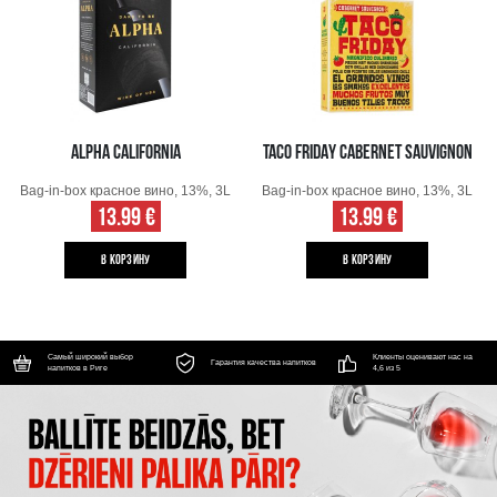
ALPHA CALIFORNIA
TACO FRIDAY CABERNET SAUVIGNON
Bag-in-box красное вино, 13%, 3L
Bag-in-box красное вино, 13%, 3L
13.99 €
13.99 €
B КОРЗИНУ
B КОРЗИНУ
Самый широкий выбор
Клиенты оценивают нас на
Гарантия качества напитков
напитков в Риге
4,6 из 5