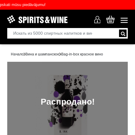
ti mūsu piedāvājumu!
Начало
Вина и шампанское
Bag-in-box красное вино
Распродано!