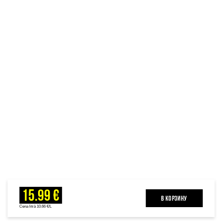
15.99 €
B КОРЗИНУ
Cena litrā 10.66 €/L