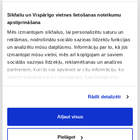
Sīkfailu un Vispārīgo vietnes lietošanas noteikumu
apstiprināšana
Mēs izmantojam sīkfailus, lai personalizētu saturu un
reklāmas, nodrošinātu sociālo saziņas līdzekļu funkcijas
un analizētu mūsu datplūsmu. Informāciju par to, kā jūs
izmantojat mūsu vietni, mēs arī kopīgojam ar saviem
sociālās saziņas līdzekļu, reklamēšanas un analīzes
partneriem, kuri to var apvienot ar citu informāciju, ko
viņiem sniedzat vai ko viņi apkopo, kad lietojat viņu
pakalpojumus.
Atļaujot nepieciešamos sīkfailus Jūs
Rādīt detalizēti
piekrītat
Vispārīgiem vietnes lietošanas
noteikumiem
(saīsināti - VVLN).
Atļaut visus
Pielāgot