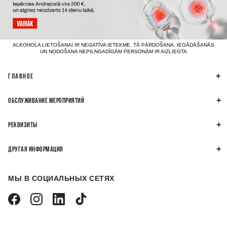
ALKOHOLA LIETOŠANAI IR NEGATĪVA IETEKME, TĀ PĀRDOŠANA, IEGĀDĀŠANĀS
UN NODOŠANA NEPILNGADĪGĀM PERSONĀM IR AIZLIEGTA
ГЛАВНОЕ
ОБСЛУЖИВАНИЕ МЕРОПРИЯТИЙ
РЕКВИЗИТЫ
ДРУГАЯ ИНФОРМАЦИЯ
МЫ В СОЦИАЛЬНЫХ СЕТЯХ