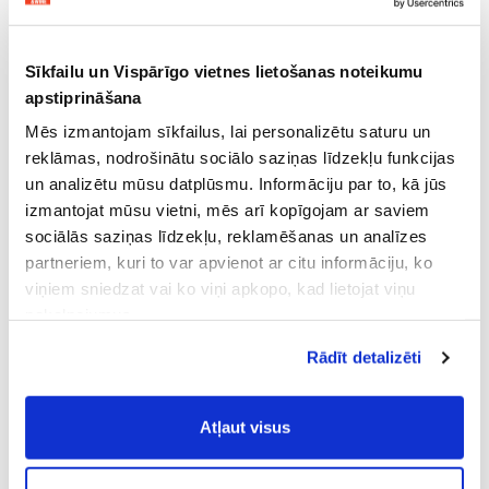
Sīkfailu un Vispārīgo vietnes lietošanas noteikumu
apstiprināšana
Mēs izmantojam sīkfailus, lai personalizētu saturu un
reklāmas, nodrošinātu sociālo saziņas līdzekļu funkcijas
un analizētu mūsu datplūsmu. Informāciju par to, kā jūs
izmantojat mūsu vietni, mēs arī kopīgojam ar saviem
sociālās saziņas līdzekļu, reklamēšanas un analīzes
partneriem, kuri to var apvienot ar citu informāciju, ko
viņiem sniedzat vai ko viņi apkopo, kad lietojat viņu
pakalpojumus.
Atļaujot nepieciešamos sīkfailus Jūs
Rādīt detalizēti
piekrītat
Vispārīgiem vietnes lietošanas
noteikumiem
(saīsināti - VVLN).
Atļaut visus