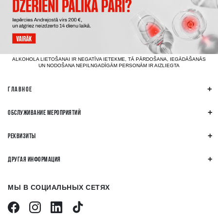
ALKOHOLA LIETOŠANAI IR NEGATĪVA IETEKME, TĀ PĀRDOŠANA, IEGĀDĀŠANĀS
UN NODOŠANA NEPILNGADĪGĀM PERSONĀM IR AIZLIEGTA
ГЛАВНОЕ
ОБСЛУЖИВАНИЕ МЕРОПРИЯТИЙ
РЕКВИЗИТЫ
ДРУГАЯ ИНФОРМАЦИЯ
МЫ В СОЦИАЛЬНЫХ СЕТЯХ