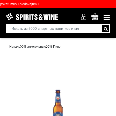
ati mūsu piedāvājumu!
Начало
0% aлкогольныe
0% Пиво