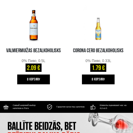
VALMIERMUIŽAS BEZALKOHOLISKS
CORONA CERO BEZALKOHOLISKS
0% Пиво, 0.5L
0% Пиво, 0.33L
2.09 €
1.79 €
B КОРЗИНУ
B КОРЗИНУ
Самый широкий выбор
Клиенты оценивают нас на
Гарантия качества напитков
напитков в Риге
4,6 из 5