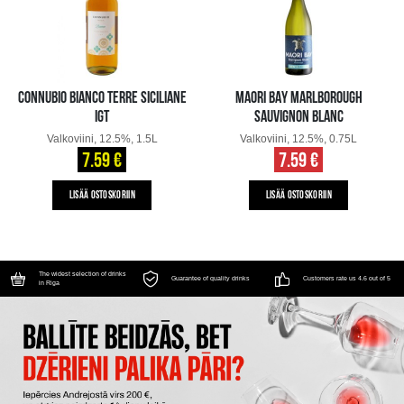
CONNUBIO BIANCO TERRE SICILIANE
MAORI BAY MARLBOROUGH
IGT
SAUVIGNON BLANC
Valkoviini, 12.5%, 1.5L
Valkoviini, 12.5%, 0.75L
7.59 €
7.59 €
LISÄÄ OSTOSKORIIN
LISÄÄ OSTOSKORIIN
The widest selection of drinks
Guarantee of quality drinks
Customers rate us 4.6 out of 5
in Riga