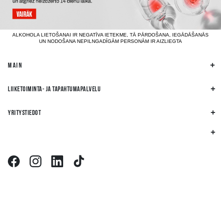
ALKOHOLA LIETOŠANAI IR NEGATĪVA IETEKME, TĀ PĀRDOŠANA, IEGĀDĀŠANĀS
UN NODOŠANA NEPILNGADĪGĀM PERSONĀM IR AIZLIEGTA
MAIN
LIIKETOIMINTA- JA TAPAHTUMAPALVELU
YRITYSTIEDOT