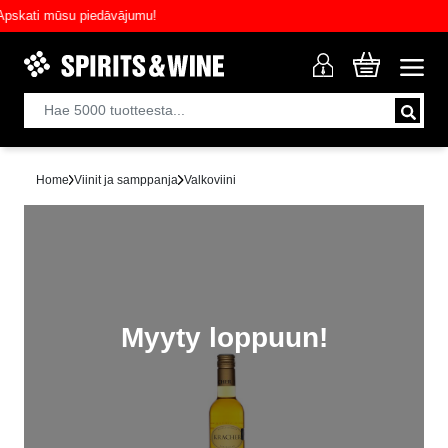
ati mūsu piedāvājumu!
Home
Viinit ja samppanja
Valkoviini
Myyty loppuun!