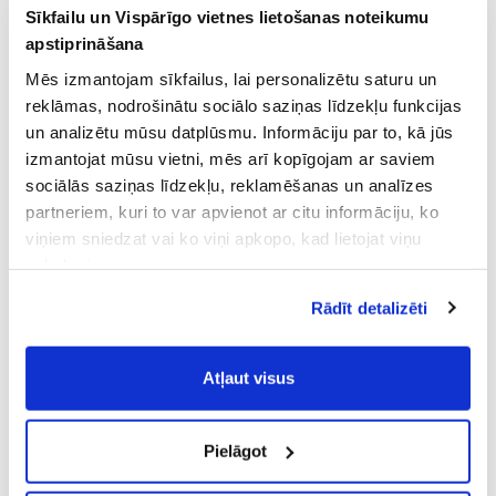
Sīkfailu un Vispārīgo vietnes lietošanas noteikumu
apstiprināšana
Mēs izmantojam sīkfailus, lai personalizētu saturu un
reklāmas, nodrošinātu sociālo saziņas līdzekļu funkcijas
un analizētu mūsu datplūsmu. Informāciju par to, kā jūs
izmantojat mūsu vietni, mēs arī kopīgojam ar saviem
sociālās saziņas līdzekļu, reklamēšanas un analīzes
partneriem, kuri to var apvienot ar citu informāciju, ko
viņiem sniedzat vai ko viņi apkopo, kad lietojat viņu
pakalpojumus.
Atļaujot nepieciešamos sīkfailus Jūs
Rādīt detalizēti
piekrītat
Vispārīgiem vietnes lietošanas
noteikumiem
(saīsināti - VVLN).
Atļaut visus
Pielāgot