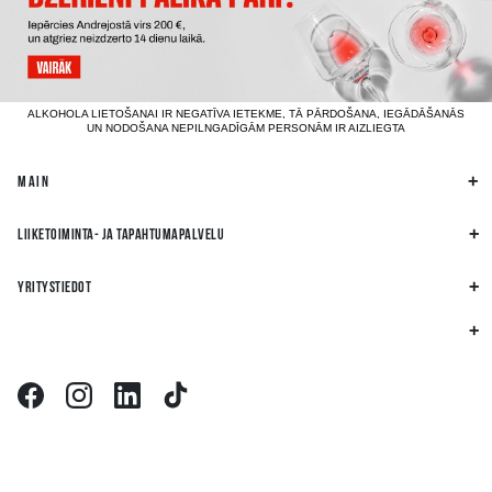
ALKOHOLA LIETOŠANAI IR NEGATĪVA IETEKME, TĀ PĀRDOŠANA, IEGĀDĀŠANĀS
UN NODOŠANA NEPILNGADĪGĀM PERSONĀM IR AIZLIEGTA
MAIN
LIIKETOIMINTA- JA TAPAHTUMAPALVELU
YRITYSTIEDOT