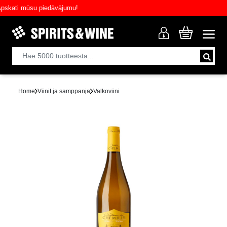
ati mūsu piedāvājumu!
Home
Viinit ja samppanja
Valkoviini