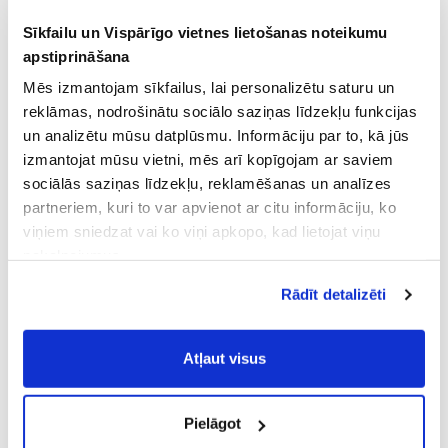
Sīkfailu un Vispārīgo vietnes lietošanas noteikumu
apstiprināšana
Mēs izmantojam sīkfailus, lai personalizētu saturu un
reklāmas, nodrošinātu sociālo saziņas līdzekļu funkcijas
un analizētu mūsu datplūsmu. Informāciju par to, kā jūs
izmantojat mūsu vietni, mēs arī kopīgojam ar saviem
sociālās saziņas līdzekļu, reklamēšanas un analīzes
partneriem, kuri to var apvienot ar citu informāciju, ko
viņiem sniedzat vai ko viņi apkopo, kad lietojat viņu
pakalpojumus.
Atļaujot nepieciešamos sīkfailus Jūs
Rādīt detalizēti
piekrītat
Vispārīgiem vietnes lietošanas
noteikumiem
(saīsināti - VVLN).
Atļaut visus
Pielāgot