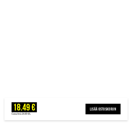
18.49 €
LISÄÄ OSTOSKORIIN
Cena litrā 24.65 €/L