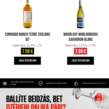
CONNUBIO BIANCO TERRE SICILIANE
MAORI BAY MARLBOROUGH
IGT
SAUVIGNON BLANC
Valkoviini, 12.5%, 1.5L
Valkoviini, 12.5%, 0.75L
7.59 €
7.59 €
LISÄÄ OSTOSKORIIN
LISÄÄ OSTOSKORIIN
The widest selection of drinks
Guarantee of quality drinks
Customers rate us 4.6 out of 5
in Riga