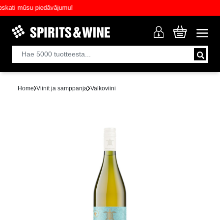
ati mūsu piedāvājumu!
Home
Viinit ja samppanja
Valkoviini