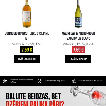
CONNUBIO BIANCO TERRE SICILIANE
MAORI BAY MARLBOROUGH
IGT
SAUVIGNON BLANC
Valkoviini, 12.5%, 1.5L
Valkoviini, 12.5%, 0.75L
7.59 €
7.59 €
LISÄÄ OSTOSKORIIN
LISÄÄ OSTOSKORIIN
The widest selection of drinks
Guarantee of quality drinks
Customers rate us 4.6 out of 5
in Riga