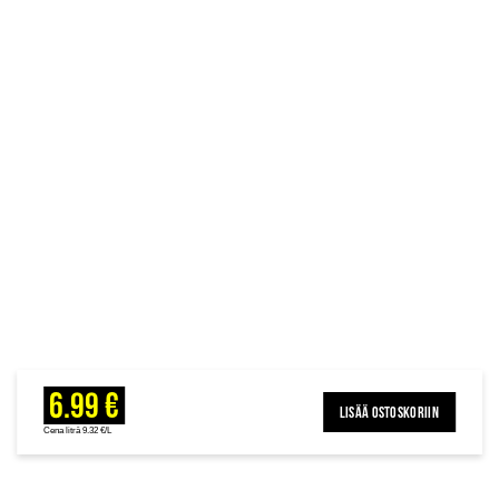
6.99 €
LISÄÄ OSTOSKORIIN
Cena litrā 9.32 €/L