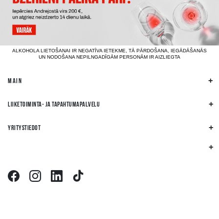
ALKOHOLA LIETOŠANAI IR NEGATĪVA IETEKME, TĀ PĀRDOŠANA, IEGĀDĀŠANĀS
UN NODOŠANA NEPILNGADĪGĀM PERSONĀM IR AIZLIEGTA
MAIN
LIIKETOIMINTA- JA TAPAHTUMAPALVELU
YRITYSTIEDOT