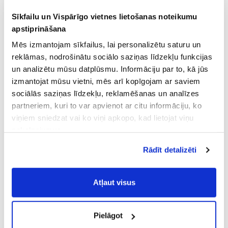
Sīkfailu un Vispārīgo vietnes lietošanas noteikumu
apstiprināšana
Mēs izmantojam sīkfailus, lai personalizētu saturu un
reklāmas, nodrošinātu sociālo saziņas līdzekļu funkcijas
un analizētu mūsu datplūsmu. Informāciju par to, kā jūs
izmantojat mūsu vietni, mēs arī kopīgojam ar saviem
sociālās saziņas līdzekļu, reklamēšanas un analīzes
partneriem, kuri to var apvienot ar citu informāciju, ko
viņiem sniedzat vai ko viņi apkopo, kad lietojat viņu
pakalpojumus.
Atļaujot nepieciešamos sīkfailus Jūs
Rādīt detalizēti
piekrītat
Vispārīgiem vietnes lietošanas
noteikumiem
(saīsināti - VVLN).
Atļaut visus
Pielāgot