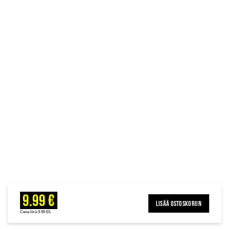
9.99 €
LISÄÄ OSTOSKORIIN
Cena litrā 9.99 €/L