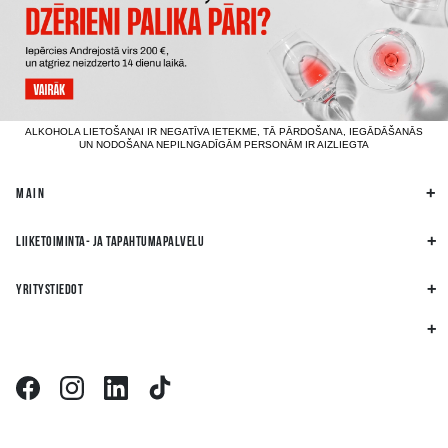
ALKOHOLA LIETOŠANAI IR NEGATĪVA IETEKME, TĀ PĀRDOŠANA, IEGĀDĀŠANĀS
UN NODOŠANA NEPILNGADĪGĀM PERSONĀM IR AIZLIEGTA
MAIN
LIIKETOIMINTA- JA TAPAHTUMAPALVELU
YRITYSTIEDOT