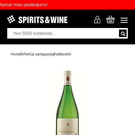
ati mūsu piedāvājumu!
Home
Viinit ja samppanja
Valkoviini