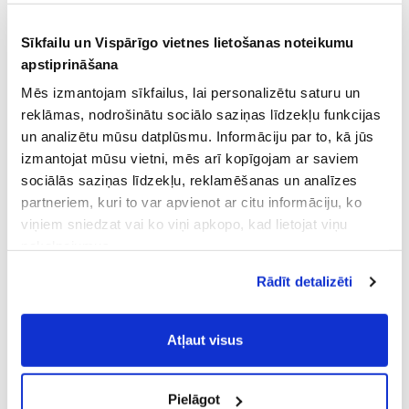
Sīkfailu un Vispārīgo vietnes lietošanas noteikumu
apstiprināšana
Mēs izmantojam sīkfailus, lai personalizētu saturu un
reklāmas, nodrošinātu sociālo saziņas līdzekļu funkcijas
un analizētu mūsu datplūsmu. Informāciju par to, kā jūs
izmantojat mūsu vietni, mēs arī kopīgojam ar saviem
sociālās saziņas līdzekļu, reklamēšanas un analīzes
partneriem, kuri to var apvienot ar citu informāciju, ko
viņiem sniedzat vai ko viņi apkopo, kad lietojat viņu
pakalpojumus.
Atļaujot nepieciešamos sīkfailus Jūs
Rādīt detalizēti
piekrītat
Vispārīgiem vietnes lietošanas
noteikumiem
(saīsināti - VVLN).
Atļaut visus
Pielāgot