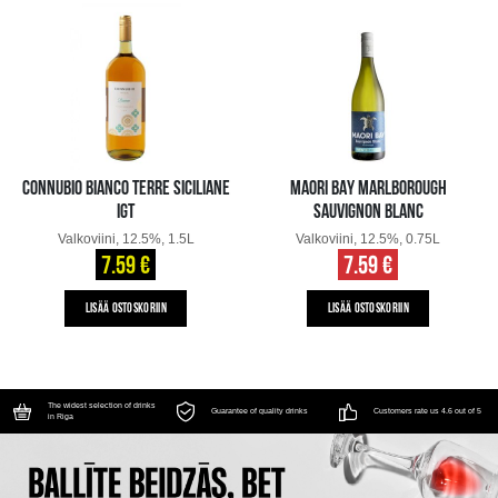
CONNUBIO BIANCO TERRE SICILIANE
MAORI BAY MARLBOROUGH
IGT
SAUVIGNON BLANC
Valkoviini, 12.5%, 1.5L
Valkoviini, 12.5%, 0.75L
7.59 €
7.59 €
LISÄÄ OSTOSKORIIN
LISÄÄ OSTOSKORIIN
The widest selection of drinks
Guarantee of quality drinks
Customers rate us 4.6 out of 5
in Riga