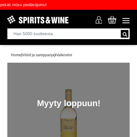
ati mūsu piedāvājumu!
Home
Viinit ja samppanja
Valkoviini
Myyty loppuun!