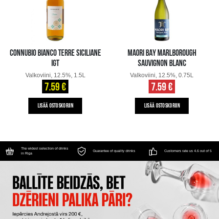
CONNUBIO BIANCO TERRE SICILIANE
MAORI BAY MARLBOROUGH
IGT
SAUVIGNON BLANC
Valkoviini, 12.5%, 1.5L
Valkoviini, 12.5%, 0.75L
7.59 €
7.59 €
LISÄÄ OSTOSKORIIN
LISÄÄ OSTOSKORIIN
The widest selection of drinks
Guarantee of quality drinks
Customers rate us 4.6 out of 5
in Riga