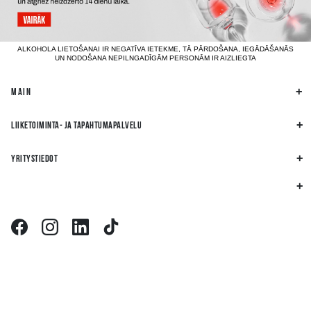
ALKOHOLA LIETOŠANAI IR NEGATĪVA IETEKME, TĀ PĀRDOŠANA, IEGĀDĀŠANĀS
UN NODOŠANA NEPILNGADĪGĀM PERSONĀM IR AIZLIEGTA
MAIN
LIIKETOIMINTA- JA TAPAHTUMAPALVELU
YRITYSTIEDOT