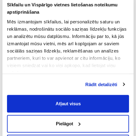
Sīkfailu un Vispārīgo vietnes lietošanas noteikumu
apstiprināšana
Mēs izmantojam sīkfailus, lai personalizētu saturu un
reklāmas, nodrošinātu sociālo saziņas līdzekļu funkcijas
un analizētu mūsu datplūsmu. Informāciju par to, kā jūs
izmantojat mūsu vietni, mēs arī kopīgojam ar saviem
sociālās saziņas līdzekļu, reklamēšanas un analīzes
partneriem, kuri to var apvienot ar citu informāciju, ko
viņiem sniedzat vai ko viņi apkopo, kad lietojat viņu
pakalpojumus.
Atļaujot nepieciešamos sīkfailus Jūs
Rādīt detalizēti
piekrītat
Vispārīgiem vietnes lietošanas
noteikumiem
(saīsināti - VVLN).
Atļaut visus
Pielāgot