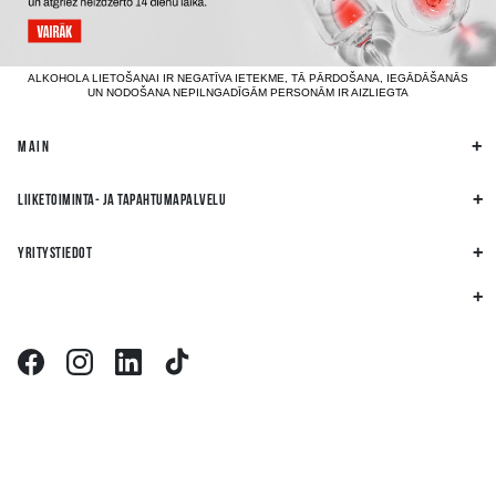
ALKOHOLA LIETOŠANAI IR NEGATĪVA IETEKME, TĀ PĀRDOŠANA, IEGĀDĀŠANĀS
UN NODOŠANA NEPILNGADĪGĀM PERSONĀM IR AIZLIEGTA
MAIN
LIIKETOIMINTA- JA TAPAHTUMAPALVELU
YRITYSTIEDOT