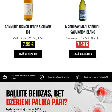
CONNUBIO BIANCO TERRE SICILIANE
MAORI BAY MARLBOROUGH
IGT
SAUVIGNON BLANC
Valkoviini, 12.5%, 1.5L
Valkoviini, 12.5%, 0.75L
7.59 €
7.59 €
LISÄÄ OSTOSKORIIN
LISÄÄ OSTOSKORIIN
The widest selection of drinks
Guarantee of quality drinks
Customers rate us 4.6 out of 5
in Riga