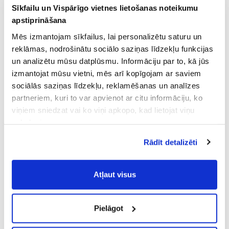
Sīkfailu un Vispārīgo vietnes lietošanas noteikumu
apstiprināšana
Mēs izmantojam sīkfailus, lai personalizētu saturu un
reklāmas, nodrošinātu sociālo saziņas līdzekļu funkcijas
un analizētu mūsu datplūsmu. Informāciju par to, kā jūs
izmantojat mūsu vietni, mēs arī kopīgojam ar saviem
sociālās saziņas līdzekļu, reklamēšanas un analīzes
partneriem, kuri to var apvienot ar citu informāciju, ko
viņiem sniedzat vai ko viņi apkopo, kad lietojat viņu
pakalpojumus.
Atļaujot nepieciešamos sīkfailus Jūs
Rādīt detalizēti
piekrītat
Vispārīgiem vietnes lietošanas
noteikumiem
(saīsināti - VVLN).
Atļaut visus
Pielāgot