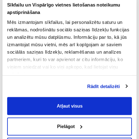
Sīkfailu un Vispārīgo vietnes lietošanas noteikumu
apstiprināšana
Mēs izmantojam sīkfailus, lai personalizētu saturu un
reklāmas, nodrošinātu sociālo saziņas līdzekļu funkcijas
un analizētu mūsu datplūsmu. Informāciju par to, kā jūs
izmantojat mūsu vietni, mēs arī kopīgojam ar saviem
sociālās saziņas līdzekļu, reklamēšanas un analīzes
partneriem, kuri to var apvienot ar citu informāciju, ko
viņiem sniedzat vai ko viņi apkopo, kad lietojat viņu
pakalpojumus.
Atļaujot nepieciešamos sīkfailus Jūs
Rādīt detalizēti
piekrītat
Vispārīgiem vietnes lietošanas
noteikumiem
(saīsināti - VVLN).
Atļaut visus
Pielāgot