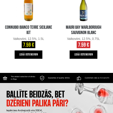
CONNUBIO BIANCO TERRE SICILIANE
MAORI BAY MARLBOROUGH
IGT
SAUVIGNON BLANC
Valkoviini, 12.5%, 1.5L
Valkoviini, 12.5%, 0.75L
7.59 €
7.59 €
LISÄÄ OSTOSKORIIN
LISÄÄ OSTOSKORIIN
The widest selection of drinks
Guarantee of quality drinks
Customers rate us 4.6 out of 5
in Riga