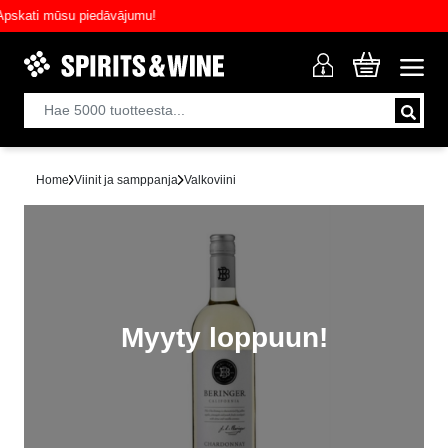
ati mūsu piedāvājumu!
Home
Viinit ja samppanja
Valkoviini
Myyty loppuun!