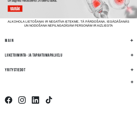
ALKOHOLA LIETOŠANAI IR NEGATĪVA IETEKME, TĀ PĀRDOŠANA, IEGĀDĀŠANĀS
UN NODOŠANA NEPILNGADĪGĀM PERSONĀM IR AIZLIEGTA
MAIN
LIIKETOIMINTA- JA TAPAHTUMAPALVELU
YRITYSTIEDOT