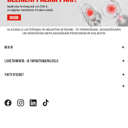
ALKOHOLA LIETOŠANAI IR NEGATĪVA IETEKME, TĀ PĀRDOŠANA, IEGĀDĀŠANĀS
UN NODOŠANA NEPILNGADĪGĀM PERSONĀM IR AIZLIEGTA
MAIN
LIIKETOIMINTA- JA TAPAHTUMAPALVELU
YRITYSTIEDOT