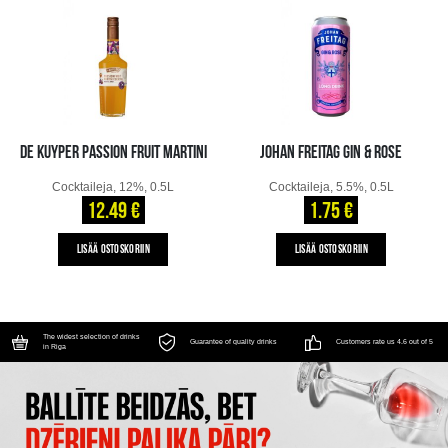
DE KUYPER PASSION FRUIT MARTINI
JOHAN FREITAG GIN & ROSE
Cocktaileja, 12%, 0.5L
Cocktaileja, 5.5%, 0.5L
12.49 €
1.75 €
LISÄÄ OSTOSKORIIN
LISÄÄ OSTOSKORIIN
The widest selection of drinks
Guarantee of quality drinks
Customers rate us 4.6 out of 5
in Riga