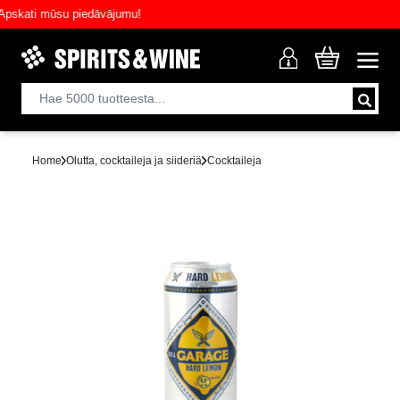
ati mūsu piedāvājumu!
Home
Olutta, cocktaileja ja siideriä
Cocktaileja