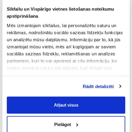
Sīkfailu un Vispārīgo vietnes lietošanas noteikumu
apstiprināšana
Mēs izmantojam sīkfailus, lai personalizētu saturu un
reklāmas, nodrošinātu sociālo saziņas līdzekļu funkcijas
un analizētu mūsu datplūsmu. Informāciju par to, kā jūs
izmantojat mūsu vietni, mēs arī kopīgojam ar saviem
sociālās saziņas līdzekļu, reklamēšanas un analīzes
partneriem, kuri to var apvienot ar citu informāciju, ko
viņiem sniedzat vai ko viņi apkopo, kad lietojat viņu
pakalpojumus.
Atļaujot nepieciešamos sīkfailus Jūs
Rādīt detalizēti
piekrītat
Vispārīgiem vietnes lietošanas
noteikumiem
(saīsināti - VVLN).
Atļaut visus
Pielāgot