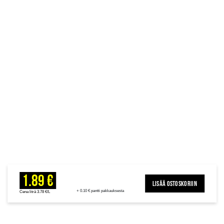
1.89 €
LISÄÄ OSTOSKORIIN
+ 0.10 € pantti pakkauksesta
Cena litrā 3.78 €/L