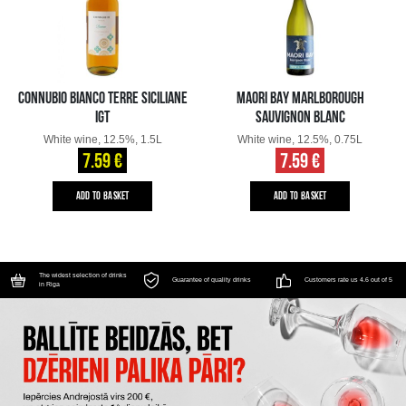
CONNUBIO BIANCO TERRE SICILIANE
MAORI BAY MARLBOROUGH
IGT
SAUVIGNON BLANC
White wine, 12.5%, 1.5L
White wine, 12.5%, 0.75L
7.59 €
7.59 €
ADD TO BASKET
ADD TO BASKET
The widest selection of drinks
Guarantee of quality drinks
Customers rate us 4.6 out of 5
in Riga