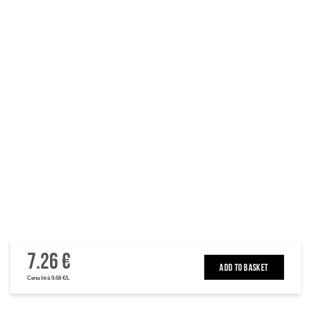
7.26 €
ADD TO BASKET
Cena litrā 9.68 €/L