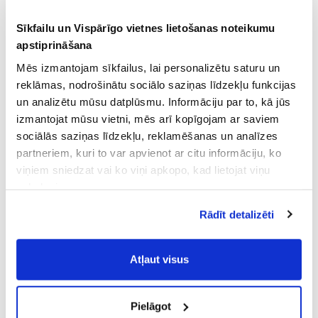
Sīkfailu un Vispārīgo vietnes lietošanas noteikumu
apstiprināšana
Mēs izmantojam sīkfailus, lai personalizētu saturu un
reklāmas, nodrošinātu sociālo saziņas līdzekļu funkcijas
un analizētu mūsu datplūsmu. Informāciju par to, kā jūs
izmantojat mūsu vietni, mēs arī kopīgojam ar saviem
sociālās saziņas līdzekļu, reklamēšanas un analīzes
partneriem, kuri to var apvienot ar citu informāciju, ko
viņiem sniedzat vai ko viņi apkopo, kad lietojat viņu
pakalpojumus.
Atļaujot nepieciešamos sīkfailus Jūs
Rādīt detalizēti
piekrītat
Vispārīgiem vietnes lietošanas
noteikumiem
(saīsināti - VVLN).
Atļaut visus
Pielāgot