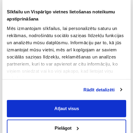
Sīkfailu un Vispārīgo vietnes lietošanas noteikumu
apstiprināšana
Mēs izmantojam sīkfailus, lai personalizētu saturu un
reklāmas, nodrošinātu sociālo saziņas līdzekļu funkcijas
un analizētu mūsu datplūsmu. Informāciju par to, kā jūs
izmantojat mūsu vietni, mēs arī kopīgojam ar saviem
sociālās saziņas līdzekļu, reklamēšanas un analīzes
partneriem, kuri to var apvienot ar citu informāciju, ko
viņiem sniedzat vai ko viņi apkopo, kad lietojat viņu
pakalpojumus.
Atļaujot nepieciešamos sīkfailus Jūs
Rādīt detalizēti
piekrītat
Vispārīgiem vietnes lietošanas
noteikumiem
(saīsināti - VVLN).
Atļaut visus
Pielāgot