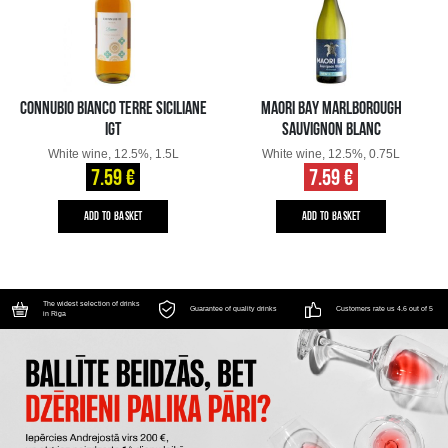
CONNUBIO BIANCO TERRE SICILIANE
MAORI BAY MARLBOROUGH
IGT
SAUVIGNON BLANC
White wine, 12.5%, 1.5L
White wine, 12.5%, 0.75L
7.59 €
7.59 €
ADD TO BASKET
ADD TO BASKET
The widest selection of drinks
Guarantee of quality drinks
Customers rate us 4.6 out of 5
in Riga