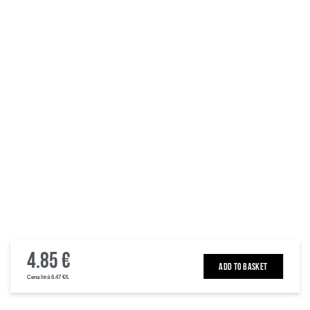
4.85 €
ADD TO BASKET
Cena litrā 6.47 €/L