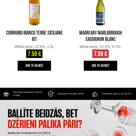
CONNUBIO BIANCO TERRE SICILIANE
MAORI BAY MARLBOROUGH
IGT
SAUVIGNON BLANC
White wine, 12.5%, 1.5L
White wine, 12.5%, 0.75L
7.59 €
7.59 €
ADD TO BASKET
ADD TO BASKET
The widest selection of drinks
Guarantee of quality drinks
Customers rate us 4.6 out of 5
in Riga