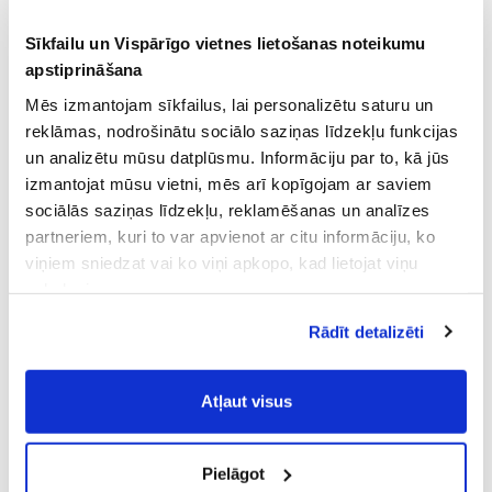
Sīkfailu un Vispārīgo vietnes lietošanas noteikumu
apstiprināšana
Mēs izmantojam sīkfailus, lai personalizētu saturu un
reklāmas, nodrošinātu sociālo saziņas līdzekļu funkcijas
un analizētu mūsu datplūsmu. Informāciju par to, kā jūs
izmantojat mūsu vietni, mēs arī kopīgojam ar saviem
sociālās saziņas līdzekļu, reklamēšanas un analīzes
partneriem, kuri to var apvienot ar citu informāciju, ko
viņiem sniedzat vai ko viņi apkopo, kad lietojat viņu
pakalpojumus.
Atļaujot nepieciešamos sīkfailus Jūs
Rādīt detalizēti
piekrītat
Vispārīgiem vietnes lietošanas
noteikumiem
(saīsināti - VVLN).
Atļaut visus
Pielāgot