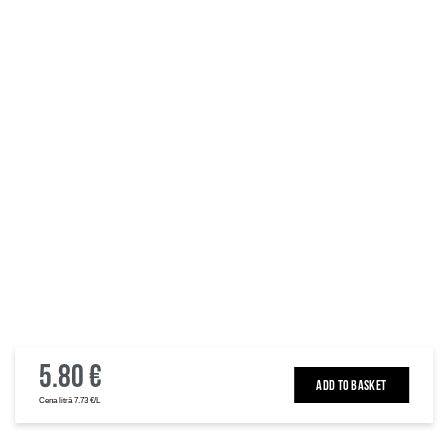
5.80 €
ADD TO BASKET
Cena litrā 7.73 €/L