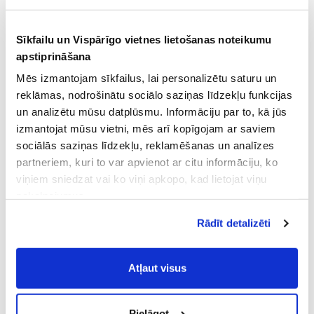
Sīkfailu un Vispārīgo vietnes lietošanas noteikumu
apstiprināšana
Mēs izmantojam sīkfailus, lai personalizētu saturu un
reklāmas, nodrošinātu sociālo saziņas līdzekļu funkcijas
un analizētu mūsu datplūsmu. Informāciju par to, kā jūs
izmantojat mūsu vietni, mēs arī kopīgojam ar saviem
sociālās saziņas līdzekļu, reklamēšanas un analīzes
partneriem, kuri to var apvienot ar citu informāciju, ko
viņiem sniedzat vai ko viņi apkopo, kad lietojat viņu
pakalpojumus.
Atļaujot nepieciešamos sīkfailus Jūs
Rādīt detalizēti
piekrītat
Vispārīgiem vietnes lietošanas
noteikumiem
(saīsināti - VVLN).
Atļaut visus
Pielāgot