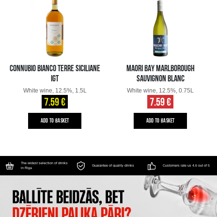
CONNUBIO BIANCO TERRE SICILIANE
MAORI BAY MARLBOROUGH
IGT
SAUVIGNON BLANC
White wine, 12.5%, 1.5L
White wine, 12.5%, 0.75L
7.59 €
7.59 €
ADD TO BASKET
ADD TO BASKET
The widest selection of drinks
Guarantee of quality drinks
Customers rate us 4.6 out of 5
in Riga