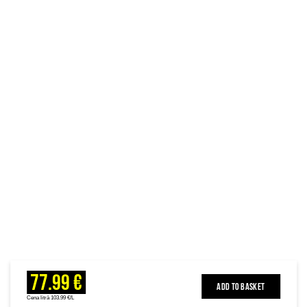
77.99 €
ADD TO BASKET
Cena litrā 103.99 €/L