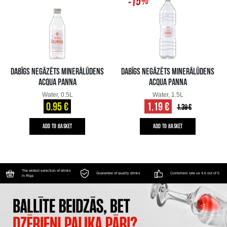
-15%
DABĪGS NEGĀZĒTS MINERĀLŪDENS
DABĪGS NEGĀZĒTS MINERĀLŪDENS
ACQUA PANNA
ACQUA PANNA
Water, 0.5L
Water, 1.5L
0.95 €
1.19 €
1.39 €
ADD TO BASKET
ADD TO BASKET
The widest selection of drinks
Guarantee of quality drinks
Customers rate us 4.6 out of 5
in Riga