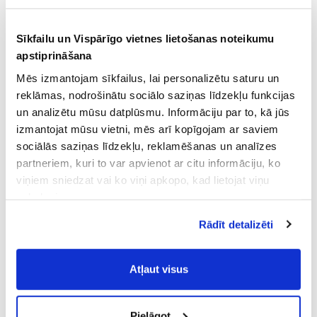
Sīkfailu un Vispārīgo vietnes lietošanas noteikumu
apstiprināšana
Mēs izmantojam sīkfailus, lai personalizētu saturu un
reklāmas, nodrošinātu sociālo saziņas līdzekļu funkcijas
un analizētu mūsu datplūsmu. Informāciju par to, kā jūs
izmantojat mūsu vietni, mēs arī kopīgojam ar saviem
sociālās saziņas līdzekļu, reklamēšanas un analīzes
partneriem, kuri to var apvienot ar citu informāciju, ko
viņiem sniedzat vai ko viņi apkopo, kad lietojat viņu
pakalpojumus.
Atļaujot nepieciešamos sīkfailus Jūs
Rādīt detalizēti
piekrītat
Vispārīgiem vietnes lietošanas
noteikumiem
(saīsināti - VVLN).
Atļaut visus
Pielāgot