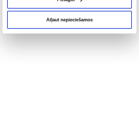
Atļaut nepieciešamos