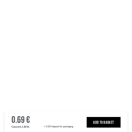
0.69 €
ADD TO BASKET
+ 0.10 € deposit for packaging
Cena litrā 1.38 €/L