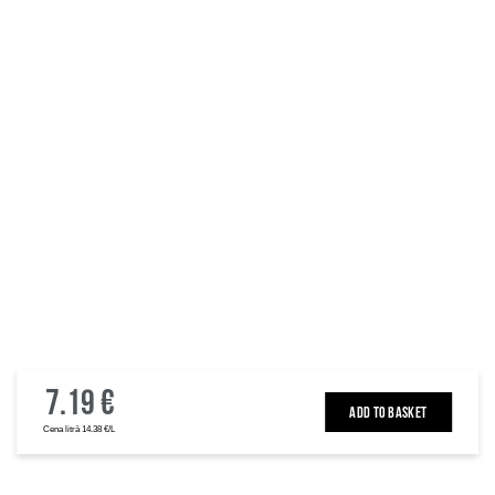
7.19 €
ADD TO BASKET
Cena litrā 14.38 €/L