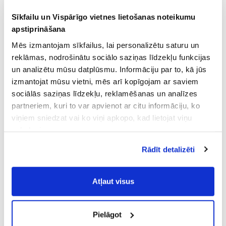
Sīkfailu un Vispārīgo vietnes lietošanas noteikumu
apstiprināšana
Mēs izmantojam sīkfailus, lai personalizētu saturu un
reklāmas, nodrošinātu sociālo saziņas līdzekļu funkcijas
un analizētu mūsu datplūsmu. Informāciju par to, kā jūs
izmantojat mūsu vietni, mēs arī kopīgojam ar saviem
sociālās saziņas līdzekļu, reklamēšanas un analīzes
partneriem, kuri to var apvienot ar citu informāciju, ko
viņiem sniedzat vai ko viņi apkopo, kad lietojat viņu
pakalpojumus.
Atļaujot nepieciešamos sīkfailus Jūs
Rādīt detalizēti
piekrītat
Vispārīgiem vietnes lietošanas
noteikumiem
(saīsināti - VVLN).
Atļaut visus
Pielāgot