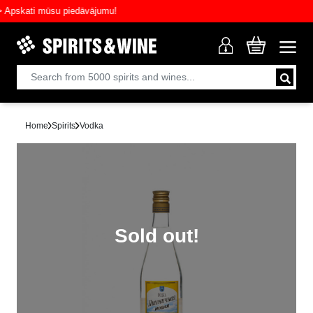
skati mūsu piedāvājumu!
Home
Spirits
Vodka
Sold out!