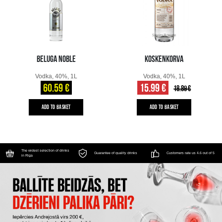
BELUGA NOBLE
KOSKENKORVA
Vodka, 40%, 1L
Vodka, 40%, 1L
60.59 €
15.99 €
18.89 €
ADD TO BASKET
ADD TO BASKET
The widest selection of drinks
Guarantee of quality drinks
Customers rate us 4.6 out of 5
in Riga