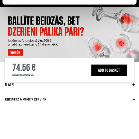
Guarantee of quality drinks
Customers rate us 4.6 out of 5
in Riga
74.56 €
ALKOHOLA LIETOŠANAI IR NEGATĪVA IETEKME, TĀ PĀRDOŠANA, IEGĀDĀŠANĀS
UN NODOŠANA NEPILNGADĪGĀM PERSONĀM IR AIZLIEGTA
ADD TO BASKET
Cena litrā 106.51 €/L
MAIN
BUSINESS & EVENTS SERVICE
BUSINESS INFORMATION
OTHER INFORMATION