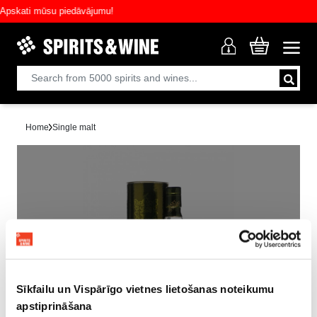
skati mūsu piedāvājumu!
Home
Single malt
Sold out!
Sīkfailu un Vispārīgo vietnes lietošanas noteikumu
apstiprināšana