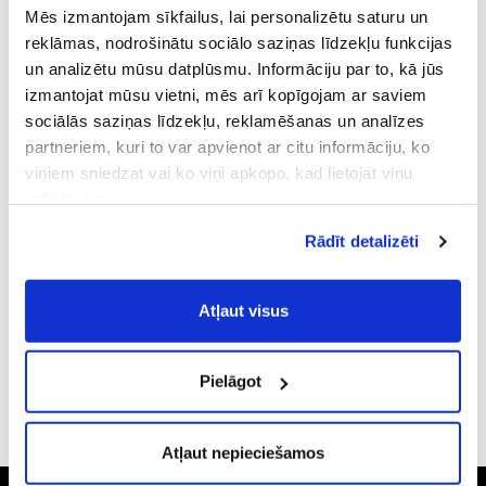
Mēs izmantojam sīkfailus, lai personalizētu saturu un
reklāmas, nodrošinātu sociālo saziņas līdzekļu funkcijas
un analizētu mūsu datplūsmu. Informāciju par to, kā jūs
izmantojat mūsu vietni, mēs arī kopīgojam ar saviem
The image is illustrative, the actual appearance of the item may differ
sociālās saziņas līdzekļu, reklamēšanas un analīzes
Single malt
partneriem, kuri to var apvienot ar citu informāciju, ko
HART BROTHERS BOWMORE 15YO
viņiem sniedzat vai ko viņi apkopo, kad lietojat viņu
pakalpojumus.
Atļaujot nepieciešamos sīkfailus Jūs
PRODUCT DESCRIPTION
Rādīt detalizēti
piekrītat
Vispārīgiem vietnes lietošanas
noteikumiem
(saīsināti - VVLN).
PRODUCT INFORMATION
Atļaut visus
Pielāgot
YOU MIGHT ALSO LIKE
Atļaut nepieciešamos
The widest selection of drinks