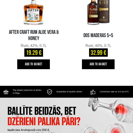
AFTER CRAFT RUM ALOE VERA &
DOS MADERAS 5+5
HONEY
Rum, 42%, 0.7L
Rum, 40%, 0.7L
19.29 €
32.99 €
ADD TO BASKET
ADD TO BASKET
The widest selection of drinks
Guarantee of quality drinks
Customers rate us 4.6 out of 5
in Riga