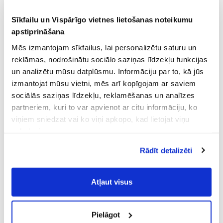
Sīkfailu un Vispārīgo vietnes lietošanas noteikumu
apstiprināšana
Mēs izmantojam sīkfailus, lai personalizētu saturu un
reklāmas, nodrošinātu sociālo saziņas līdzekļu funkcijas
un analizētu mūsu datplūsmu. Informāciju par to, kā jūs
izmantojat mūsu vietni, mēs arī kopīgojam ar saviem
sociālās saziņas līdzekļu, reklamēšanas un analīzes
partneriem, kuri to var apvienot ar citu informāciju, ko
viņiem sniedzat vai ko viņi apkopo, kad lietojat viņu
pakalpojumus.
Atļaujot nepieciešamos sīkfailus Jūs
Rādīt detalizēti
piekrītat
Vispārīgiem vietnes lietošanas
noteikumiem
(saīsināti - VVLN).
Atļaut visus
Pielāgot