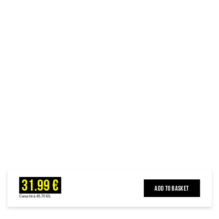
31.99 €
ADD TO BASKET
Cena litrā 45.70 €/L