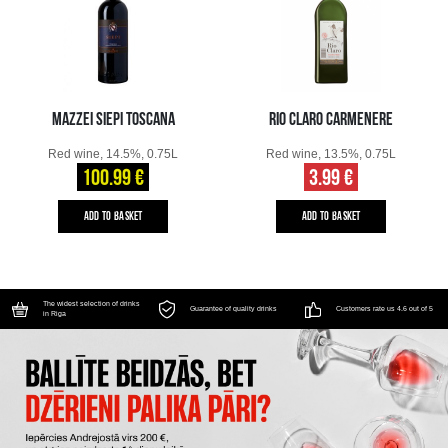
MAZZEI SIEPI TOSCANA
RIO CLARO CARMENERE
Red wine, 14.5%, 0.75L
Red wine, 13.5%, 0.75L
100.99 €
3.99 €
ADD TO BASKET
ADD TO BASKET
The widest selection of drinks
Guarantee of quality drinks
Customers rate us 4.6 out of 5
in Riga