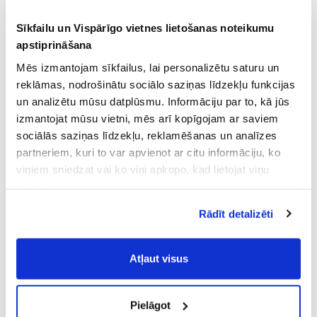
Sīkfailu un Vispārīgo vietnes lietošanas noteikumu
apstiprināšana
Mēs izmantojam sīkfailus, lai personalizētu saturu un
reklāmas, nodrošinātu sociālo saziņas līdzekļu funkcijas
un analizētu mūsu datplūsmu. Informāciju par to, kā jūs
izmantojat mūsu vietni, mēs arī kopīgojam ar saviem
sociālās saziņas līdzekļu, reklamēšanas un analīzes
partneriem, kuri to var apvienot ar citu informāciju, ko
viņiem sniedzat vai ko viņi apkopo, kad lietojat viņu
pakalpojumus.
Atļaujot nepieciešamos sīkfailus Jūs
Rādīt detalizēti
piekrītat
Vispārīgiem vietnes lietošanas
noteikumiem
(saīsināti - VVLN).
Atļaut visus
Pielāgot