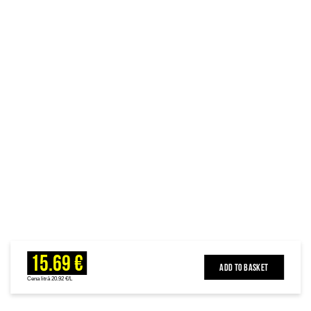
15.69 €
ADD TO BASKET
Cena litrā 20.92 €/L