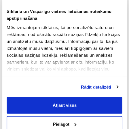
Sīkfailu un Vispārīgo vietnes lietošanas noteikumu
apstiprināšana
Mēs izmantojam sīkfailus, lai personalizētu saturu un
reklāmas, nodrošinātu sociālo saziņas līdzekļu funkcijas
un analizētu mūsu datplūsmu. Informāciju par to, kā jūs
izmantojat mūsu vietni, mēs arī kopīgojam ar saviem
sociālās saziņas līdzekļu, reklamēšanas un analīzes
partneriem, kuri to var apvienot ar citu informāciju, ko
viņiem sniedzat vai ko viņi apkopo, kad lietojat viņu
pakalpojumus.
Atļaujot nepieciešamos sīkfailus Jūs
Rādīt detalizēti
piekrītat
Vispārīgiem vietnes lietošanas
noteikumiem
(saīsināti - VVLN).
Atļaut visus
Pielāgot