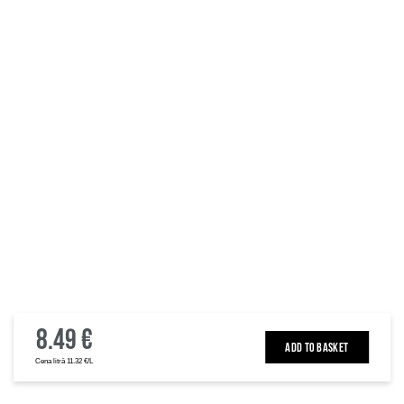
8.49 €
ADD TO BASKET
Cena litrā 11.32 €/L