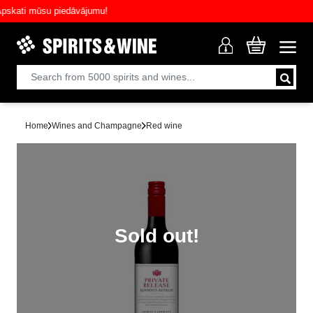
ati mūsu piedāvājumu!
Home
Wines and Champagne
Red wine
Sold out!